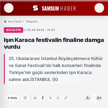
SAMSUN
HABER
Ana Sayfa
Magazin
MAGAZIN
03.08.2024 - 14:05
Işın Karaca festivalin finaline damga
vurdu
25. Uluslararası İstanbul Büyükçekmece Kültür
ve Sanat Festivali’nin halk konserleri finalinde
Türkiye’nin güçlü seslerinden Işın Karaca
sahne aldı.İSTANBUL (İG
A-
A+
Dinle