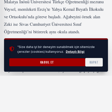
Malatya İnönü Üniversitesi Türkçe Öğretmenliği mezunu
Veysel, memleketi Erciş’te Yahya Kemal Beyatlı İlkokulu
ve Ortaokulu’nda göreve başladı. Ağabeyini örnek alan
Zeki ise Sivas Cumhuriyet Üniversitesi Sınıf
Öğretmenliği’ni bitirerek aynı okula atandı.
"Size daha iyi bir deneyim sunabilmek için sitemizde
çerezler (cookies) kullanıyoruz.
Detaylı Bilgi
Milli Eğitim Bakanlığı'nın resmi internet sitesinde yer alan
habere göre ağabey Veysel Fidan, “Kardeşimle çalışmak
KABUL ET
KAPAT
büyük bir şans. Memleketimde, aynı mesleği paylaştığımız
kardeşimle görev yapmak güven ve mutluluk veriyor” dedi.
Zeki Fidan ise, ağabeyinin öğretmenliğinden dolayı
kendisinin etkilendiğini belirterek, "Ona özenerek bu
mesleği seçtim. Birlikte öğrencilerimize yön vermek gurur