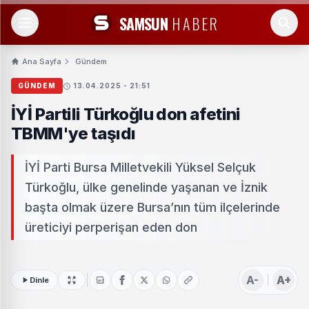
SAMSUN
HABER
Ana Sayfa
Gündem
GÜNDEM
13.04.2025 - 21:51
İYİ Partili Türkoğlu don afetini
TBMM'ye taşıdı
İYİ Parti Bursa Milletvekili Yüksel Selçuk
Türkoğlu, ülke genelinde yaşanan ve İznik
başta olmak üzere Bursa’nın tüm ilçelerinde
üreticiyi perperişan eden don
A-
A+
Dinle