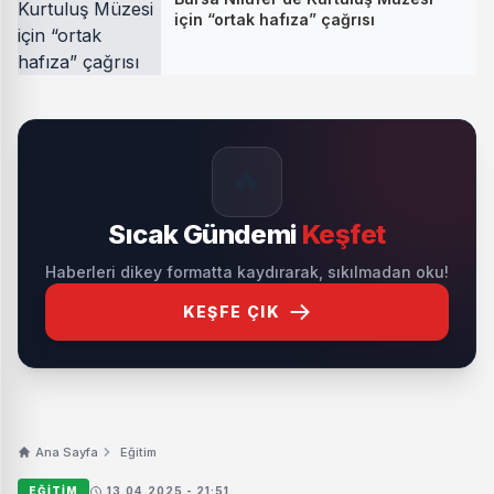
için “ortak hafıza” çağrısı
🔥
Sıcak Gündemi
Keşfet
Haberleri dikey formatta kaydırarak, sıkılmadan oku!
KEŞFE ÇIK
Ana Sayfa
Eğitim
EĞITIM
13.04.2025 - 21:51