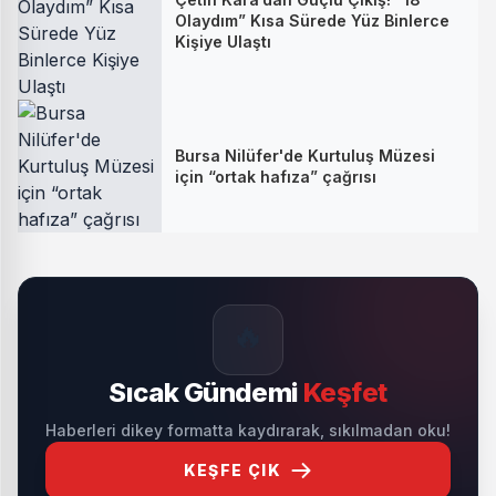
Olaydım” Kısa Sürede Yüz Binlerce
Kişiye Ulaştı
Bursa Nilüfer'de Kurtuluş Müzesi
için “ortak hafıza” çağrısı
🔥
Sıcak Gündemi
Keşfet
Haberleri dikey formatta kaydırarak, sıkılmadan oku!
KEŞFE ÇIK