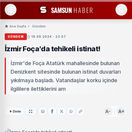
SAMSUN
HABER
Ana Sayfa
Gündem
GÜNDEM
18.08.2024 - 22:07
İzmir Foça'da tehikeli istinat!
İzmir'de Foça Atatürk mahallesinde bulunan
Denizkent sitesinde bulunan istinat duvarları
yıkılmaya başladı. Vatandaşlar korku içinde
ilgililere ilettiklerini am
A-
A+
Dinle