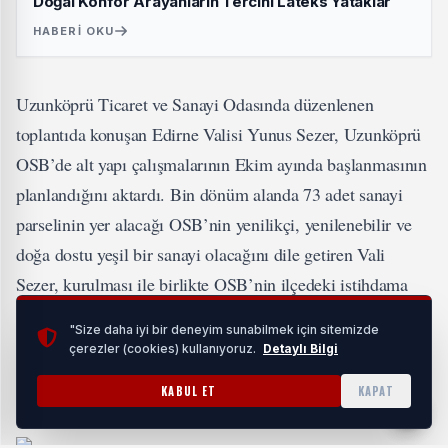
Doğal Konfor Arayanların Tercihi Lateks Yataklar
HABERI OKU
Uzunköprü Ticaret ve Sanayi Odasında düzenlenen
toplantıda konuşan Edirne Valisi Yunus Sezer, Uzunköprü
OSB’de alt yapı çalışmalarının Ekim ayında başlanmasının
planlandığını aktardı. Bin dönüm alanda 73 adet sanayi
parselinin yer alacağı OSB’nin yenilikçi, yenilenebilir ve
doğa dostu yeşil bir sanayi olacağını dile getiren Vali
Sezer, kurulması ile birlikte OSB’nin ilçedeki istihdama
büyük katkı sağlayacağını söyledi.
"Size daha iyi bir deneyim sunabilmek için sitemizde
çerezler (cookies) kullanıyoruz.
Detaylı Bilgi
Konuşmalar sonrasında Uzunköprü Atatürk OSB
KABUL ET
KAPAT
Müteşebbis Heyeti’nin kurulması için imzalar atıldı.