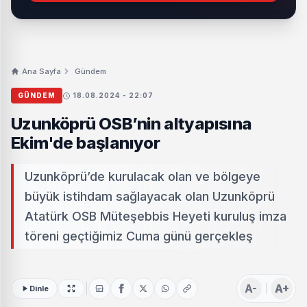
Ana Sayfa
Gündem
GÜNDEM
18.08.2024 - 22:07
Uzunköprü OSB’nin altyapısına
Ekim'de başlanıyor
Uzunköprü’de kurulacak olan ve bölgeye
büyük istihdam sağlayacak olan Uzunköprü
Atatürk OSB Müteşebbis Heyeti kuruluş imza
töreni geçtiğimiz Cuma günü gerçekleş
A-
A+
Dinle