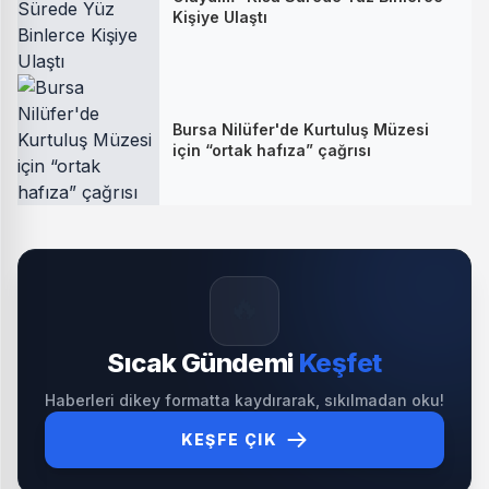
Kişiye Ulaştı
Bursa Nilüfer'de Kurtuluş Müzesi
için “ortak hafıza” çağrısı
🔥
Sıcak Gündemi
Keşfet
Haberleri dikey formatta kaydırarak, sıkılmadan oku!
KEŞFE ÇIK