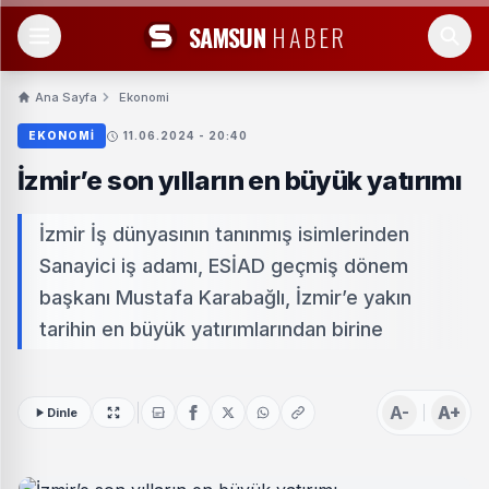
SAMSUN
HABER
Ana Sayfa
Ekonomi
EKONOMI
11.06.2024 - 20:40
İzmir’e son yılların en büyük yatırımı
İzmir İş dünyasının tanınmış isimlerinden
Sanayici iş adamı, ESİAD geçmiş dönem
başkanı Mustafa Karabağlı, İzmir’e yakın
tarihin en büyük yatırımlarından birine
A-
A+
Dinle