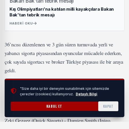
Kış Olimpiyatları'na katılan milli kayakçılara Bakan
Bak'tan tebrik mesajı
HABERI OKU
36’ncısı düzenlenen ve 3 gün süren turnuvada yerli ve
yabancı sigorta piyasasından oyuncular mücadele ederken,
çok sayıda sigortacı ve broker Türkiye piyasası ile bir araya
geldi.
İlgiyle izlenen Turnuva’da; yarı finalistler: Martin Jacquot
"Size daha iyi bir deneyim sunabilmek için sitemizde
(Partner Re) - Hüseyin Şahin (Türkiye Hayat Emeklilik)
çerezler (cookies) kullanıyoruz.
Detaylı Bilgi
ekibi ve İsmail Çelik (Bupa Acıbadem) - Ömer Aktaş (ex-
KABUL ET
KAPAT
Ankara Sigorta) ekibi oldu. Sürpriz Turnuva’da birinci
Zeki Gezgez (Quick Sigorta) - Damien Smith (Inigo