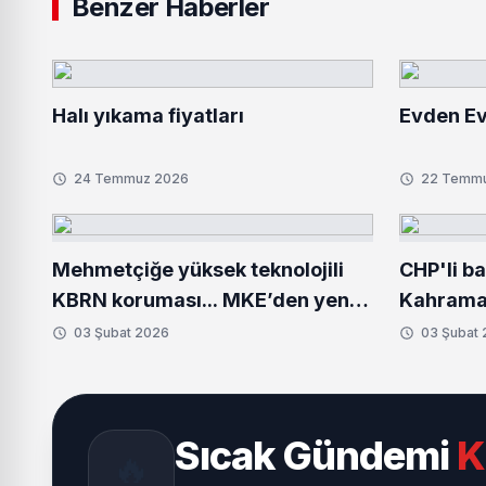
Benzer Haberler
Halı yıkama fiyatları
Evden Ev
24 Temmuz 2026
22 Temm
Mehmetçiğe yüksek teknolojili
CHP'li b
KBRN koruması... MKE’den yeni
Kahraman
donanım setleri
Bozbey'
03 Şubat 2026
03 Şubat
ziyaret
Sıcak Gündemi
K
🔥