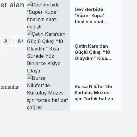
er alan
Dev derbide
'Süper Kupa'
finalinin saati
değişti
A-
A+
Çetin Kara’dan
Güçlü Çıkış! “18
Olaydım” Kısa
Sürede Yüz
Binlerce Kişiye
Ulaştı
 Uzmanlar
Bursa Nilüfer'de
Kurtuluş Müzesi
için “ortak hafıza”
çağrısı