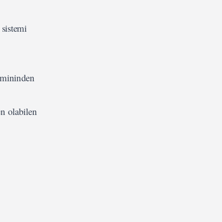
sistemi
etmininden
en olabilen