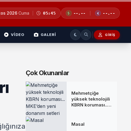
tos 2026
Cuma
05:45
--.--
--.--
VİDEO
GALERİ
GIRIŞ
Çok Okunanlar
rı
Mehmetçiğe
yüksek teknolojili
KBRN koruması...
MKE’den yeni
donanım setleri
Masal
lığınıza