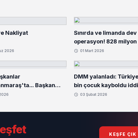
e Nakliyat
Sınırda ve limanda dev
operasyon! 828 milyon 
kilo uyuşturucu ele geçi
uz 2026
01 Mart 2026
aşkanlar
DMM yalanladı: Türkiy
maraş'ta... Başkan
bin çocuk kayboldu iddi
den deprem bölgesine
 2026
03 Şubat 2026
eşfet
KEŞFE ÇIK