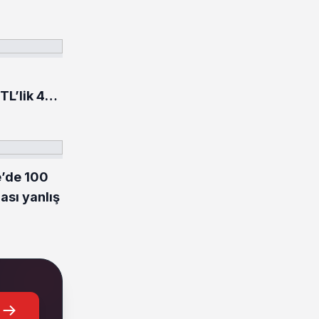
TL’lik 484
rildi
e’de 100
ası yanlış