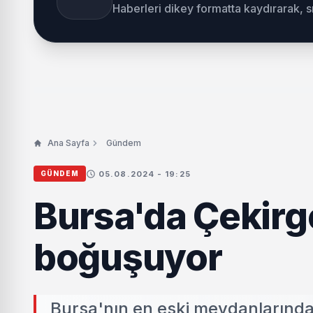
Haberleri dikey formatta kaydırarak, 
Ana Sayfa
Gündem
05.08.2024 - 19:25
GÜNDEM
Bursa'da Çekirg
boğuşuyor
Bursa'nın en eski meydanlarında