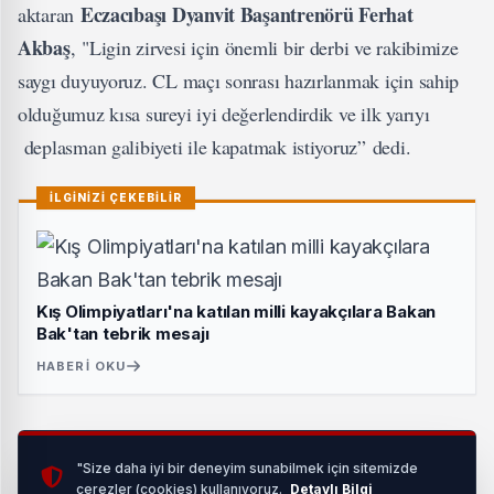
Eczacıbaşı Dyanvit Başantrenörü Ferhat
aktaran
Akbaş
, "Ligin zirvesi için önemli bir derbi ve rakibimize
saygı duyuyoruz. CL maçı sonrası hazırlanmak için sahip
olduğumuz kısa sureyi iyi değerlendirdik ve ilk yarıyı
deplasman galibiyeti ile kapatmak istiyoruz” dedi.
İLGİNİZİ ÇEKEBİLİR
Kış Olimpiyatları'na katılan milli kayakçılara Bakan
Bak'tan tebrik mesajı
HABERI OKU
Takım kaptanlarından Tijana Boskovic ise: “Yarın, sezonun
"Size daha iyi bir deneyim sunabilmek için sitemizde
ilk yarısındaki son maçımız olacak ve bu maçı galibiyetle
çerezler (cookies) kullanıyoruz.
Detaylı Bilgi