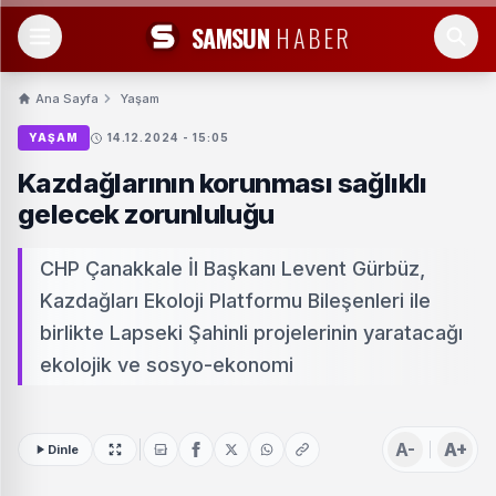
SAMSUN
HABER
Ana Sayfa
Yaşam
YAŞAM
14.12.2024 - 15:05
Kazdağlarının korunması sağlıklı
gelecek zorunluluğu
CHP Çanakkale İl Başkanı Levent Gürbüz,
Kazdağları Ekoloji Platformu Bileşenleri ile
birlikte Lapseki Şahinli projelerinin yaratacağı
ekolojik ve sosyo-ekonomi
A-
A+
Dinle