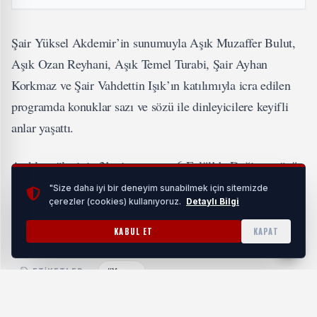
Şair Yüksel Akdemir’in sunumuyla Aşık Muzaffer Bulut,
Aşık Ozan Reyhani, Aşık Temel Turabi, Şair Ayhan
Korkmaz ve Şair Vahdettin Işık’ın katılımıyla icra edilen
programda konuklar sazı ve sözü ile dinleyicilere keyifli
anlar yaşattı.
Aşıklar şöleninin 2’nci programı 6 Eylül’de Değirmenönü
Parkı’nda yapılacak.
"Size daha iyi bir deneyim sunabilmek için sitemizde
çerezler (cookies) kullanıyoruz.
Detaylı Bilgi
KABUL ET
KAPAT
#Yaşam
ETIKETLER: