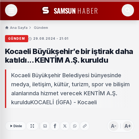
SAMSUN
HABER
Ana Sayfa
Gündem
GÜNDEM
29.08.2024 - 21:01
Kocaeli Büyükşehir’e bir iştirak daha
katıldı... KENTİM A.Ş. kuruldu
Kocaeli Büyükşehir Belediyesi bünyesinde
medya, iletişim, kültür, turizm, spor ve bilişim
alanlarında hizmet verecek KENTİM A.Ş.
kurulduKOCAELİ (İGFA) - Kocaeli
A-
A+
Dinle