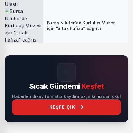
Bursa Nilüfer'de Kurtuluş Müzesi
için “ortak hafıza” çağrısı
🔥
Sıcak Gündemi
Keşfet
Haberleri dikey formatta kaydırarak, sıkılmadan oku!
KEŞFE ÇIK