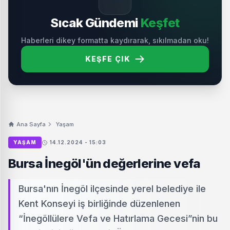
Sıcak Gündemi
Keşfet
Haberleri dikey formatta kaydırarak, sıkılmadan oku!
KEŞFE ÇIK
Ana Sayfa
Yaşam
YAŞAM
14.12.2024 - 15:03
Bursa İnegöl'ün değerlerine vefa
Bursa'nın İnegöl ilçesinde yerel belediye ile
Kent Konseyi iş birliğinde düzenlenen
“İnegöllülere Vefa ve Hatırlama Gecesi”nin bu