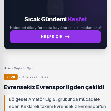
🔥
Sıcak Gündemi
Keşfet
Haberleri dikey formatta kaydırarak, sıkılmadan oku!
KEŞFE ÇIK
Ana Sayfa
Spor
SPOR
14.12.2024 - 15:03
Evrensekiz Evrenspor ligden çekildi
Bölgesel Amatör Lig 9. grubunda mücadele
eden Kırklareli takımı Evrensekiz Evrenspor’un