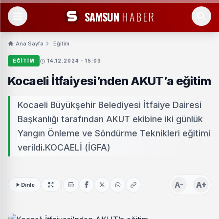
SAMSUN
HABER
Ana Sayfa
Eğitim
EĞITIM
14.12.2024 - 15:03
Kocaeli İtfaiyesi’nden AKUT’a eğitim
Kocaeli Büyükşehir Belediyesi İtfaiye Dairesi
Başkanlığı tarafından AKUT ekibine iki günlük
Yangın Önleme ve Söndürme Teknikleri eğitimi
verildi.KOCAELİ (İGFA)
A-
A+
Dinle