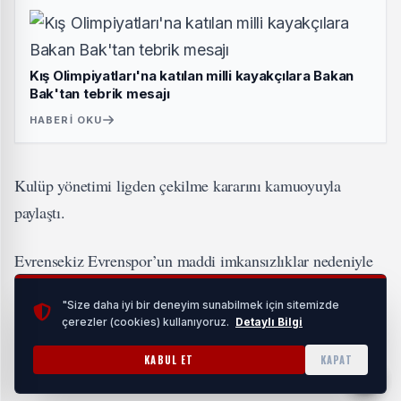
Kış Olimpiyatları'na katılan milli kayakçılara Bakan
Bak'tan tebrik mesajı
HABERI OKU
Kulüp yönetimi ligden çekilme kararını kamuoyuyla
paylaştı.
Evrensekiz Evrenspor’un maddi imkansızlıklar nedeniyle
ligden çekildiği açıklandfı.
"Size daha iyi bir deneyim sunabilmek için sitemizde
çerezler (cookies) kullanıyoruz.
Detaylı Bilgi
#Spor
ETIKETLER:
KABUL ET
KAPAT