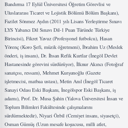
Bandırma 17 Eylül Üniversitesi Öğretim Görevlisi ve
Uluslararası Ticaret ve Lojistik Bölümü Bölüm Başkanı),
Fazilet Sönmez Aydın (2011 yılı Lisans Yerleştirme Sınavı
LYS Yabancı Dil Sınavı Dil-1 Puan Türünde Türkiye
Birincisi), Fikret Yavuz (Profesyonel futbolcu), Hasan
Yörenç (Koro Şefi, müzik öğretmeni), İbrahim Uz (Meslek
önderi, iş insanı), Dr. İhsan Refik Kurtlar (İnegöl Devlet
Hastanesinde görevini sürdürüyor), İlknur Akıncı (Fotoğraf
sanatçısı, ressam), Mehmet Kurşunoğlu (Gazete
işletmecisi, matbaa ustası), Metin Anıl (İnegöl Ticaret
Sanayi Odası Eski Başkanı, İnegölspor Eski Başkanı, iş
adamı), Prof. Dr. Musa Şahin (Yalova Üniversitesi İnsan ve
Toplum Bilimleri Fakültesinde çalışmalarını
sürdürmektedir), Niyazi Özbil (Cemiyet insanı, siyasetçi),
Osman Gümüş (Uzun mesafe koşucusu, milli atlet,