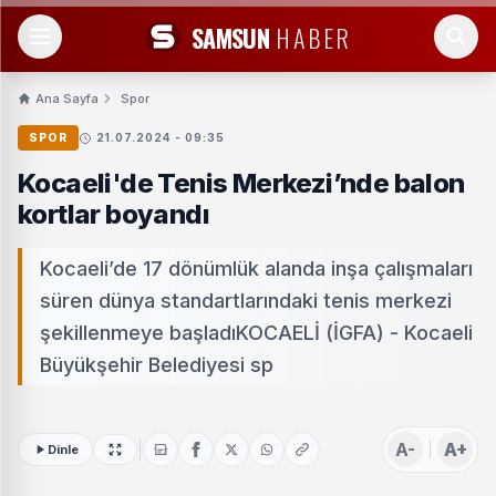
SAMSUN
HABER
Ana Sayfa
Spor
SPOR
21.07.2024 - 09:35
Kocaeli'de Tenis Merkezi’nde balon
kortlar boyandı
Kocaeli’de 17 dönümlük alanda inşa çalışmaları
süren dünya standartlarındaki tenis merkezi
şekillenmeye başladıKOCAELİ (İGFA) - Kocaeli
Büyükşehir Belediyesi sp
A-
A+
Dinle