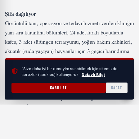
Şifa dağıtıyor
Görüntülü tanı, operasyon ve tedavi hizmeti verilen kliniğin
yanı sıra karantina bölümleri, 24 adet farklı boyutlarda
kafes, 3 adet sürüngen terraryumu, yoğun bakım kabinleri,
akuatik (suda yaşayan) hayvanlar için 3 geçici barındırma
tankı alanları bulunan Doğal Yaşam Parkı, yaralı ve hasta
yaban hayvanlarına bakım ve tedavi imkanı sunuyor. Parkta
"Size daha iyi bir deneyim sunabilmek için sitemizde
çerezler (cookies) kullanıyoruz.
Detaylı Bilgi
bakılıp büyütülen peçeli baykuşlar da onlarca canlıdan
sadece bazıları. Yurttaşların ihbarı üzerine İzmir Doğa
KABUL ET
KAPAT
Koruma ve Milli Parklar Şube Müdürlüğü tarafından 40
gün önce İzmir Doğal Yaşam Parkı’na getirilen annesiz 6
yavru peçeli baykuş burada özenle büyütüldü. Bakıcıların
anneleri gibi ilgilendiği yavrular, doğal yaşama uyum
sağlayacak seviyeye getirildi. Yüzleri kalp şeklinde olan