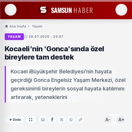
SAMSUN
HABER
Ana Sayfa
Yaşam
YAŞAM
29.07.2025 - 23:07
Kocaeli'nin 'Gonca'sında özel
bireylere tam destek
Kocael iBüyükşehir Belediyesi’nin hayata
geçirdiği Gonca Engelsiz Yaşam Merkezi, özel
gereksinimli bireylerin sosyal hayata katılımını
artırarak, yeteneklerini
A-
A+
Dinle