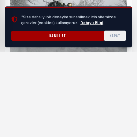
"Size daha iyi bir deneyim sunabilmek için sitemizde
çerezler (cookies) kullanıyoruz.
Detaylı Bilgi
KABUL ET
KAPAT
Ordu'da Büyükşehir ekipleri karla mücadelede
sahada
HABERI OKU
Yemek ikramının ardından anma programı, Hatuniye
Camisi’nde devam edecek. Saat 20.45’te başlayacak
Başkan Zeyrek için mevlit okunacak ve ardından helva
ikramı gerçekleştirilecek.