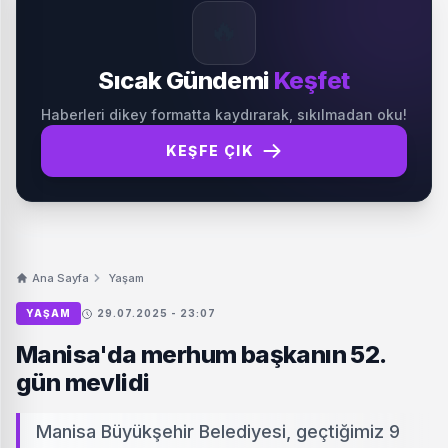
🔥
Sıcak Gündemi
Keşfet
Haberleri dikey formatta kaydırarak, sıkılmadan oku!
KEŞFE ÇIK
Ana Sayfa
Yaşam
YAŞAM
29.07.2025 - 23:07
Manisa'da merhum başkanın 52.
gün mevlidi
Manisa Büyükşehir Belediyesi, geçtiğimiz 9