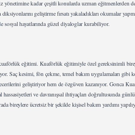
 kriz yönetimine kadar çeşitli konularda uzman eğitmenlerden de
 diksiyonlarını geliştirme fırsatı yakaladıkları okumalar yapma
 sosyal hayatlarında güzel diyaloglar kurabiliyor.
kuaförlük eğitimi. Kuaförlük eğitimiyle özel gereksinimli birey
ıyor. Saç kesimi, fön çekme, temel bakım uygulamaları gibi 
 becerilerini geliştiriyor hem de özgüven kazanıyor. Gonca Kua
l hassasiyetleri ve davranışsal ihtiyaçları doğrultusunda günl
da bireylere ücretsiz bir şekilde kişisel bakım yardımı yapılıy