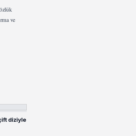
 özlük
urma ve
ft diziyle