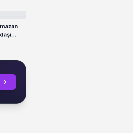
amazan
ndaşı