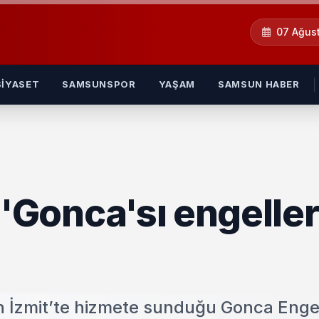
07 Ağus
SIYASET
SAMSUNSPOR
YAŞAM
SAMSUN HABER
 'Gonca'sı engeller
in İzmit’te hizmete sunduğu Gonca Enge