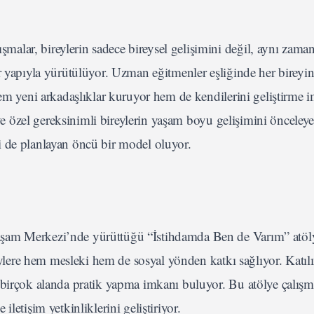
lar, bireylerin sadece bireysel gelişimini değil, aynı zama
r yapıyla yürütülüyor. Uzman eğitmenler eşliğinde her bireyin
hem yeni arkadaşlıklar kuruyor hem de kendilerini geliştirme 
ı ve özel gereksinimli bireylerin yaşam boyu gelişimini önceley
i de planlayan öncü bir model oluyor.
şam Merkezi’nde yürüttüğü “İstihdamda Ben de Varım” atöly
reylere hem mesleki hem de sosyal yönden katkı sağlıyor. Katılı
 birçok alanda pratik yapma imkanı buluyor. Bu atölye çalışm
letişim yetkinliklerini geliştiriyor.