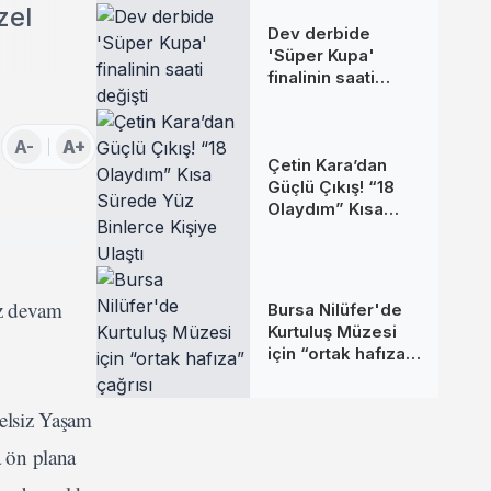
zel
Dev derbide
'Süper Kupa'
finalinin saati
değişti
A-
A+
Çetin Kara’dan
Güçlü Çıkış! “18
Olaydım” Kısa
Sürede Yüz
Binlerce Kişiye
Ulaştı
ız devam
Bursa Nilüfer'de
Kurtuluş Müzesi
için “ortak hafıza”
çağrısı
elsiz Yaşam
a ön plana