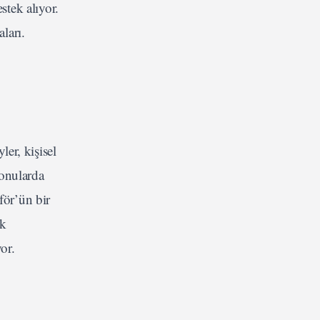
stek alıyor.
ları.
ler, kişisel
konularda
för’ün bir
ük
or.