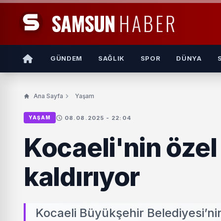
SAMSUN
HABER
GÜNDEM
SAĞLIK
SPOR
DÜNYA
Ana Sayfa
Yaşam
08.08.2025 - 22:04
YAŞAM
Kocaeli'nin özel
kaldırıyor
Kocaeli Büyükşehir Belediyesi’n