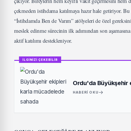
çıkıyor. Bireylerin hem keyifli vakit geçirmesini hem 
çekmeden istihdama katılmaya hazır hale getiriyor. Bu 
“İstihdamda Ben de Varım” atölyeleri de özel gereksini
meslek edinme sürecinin ilk adımından son aşamasına ka
aktif katılımı destekleniyor.
İLGİNİZİ ÇEKEBİLİR
Ordu'da Büyükşehir 
HABERI OKU