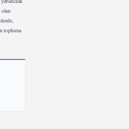
 yabancılık
 olan
mlerde,
rin topluma