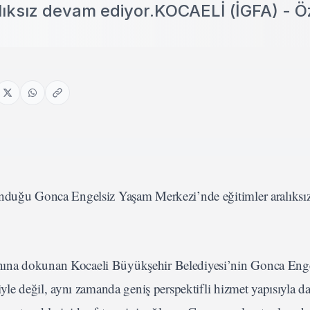
lıksız devam ediyor.KOCAELİ (İGFA) - Ö
sunduğu Gonca Engelsiz Yaşam Merkezi’nde eğitimler aralıks
nına dokunan Kocaeli Büyükşehir Belediyesi’nin Gonca Eng
iyle değil, aynı zamanda geniş perspektifli hizmet yapısıyla d