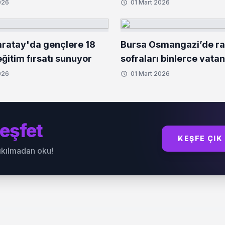
026
01 Mart 2026
ratay'da gençlere 18
Bursa Osmangazi’de r
ğitim fırsatı sunuyor
sofraları binlerce vata
buluşturuyor
026
01 Mart 2026
eşfet
KEŞFE ÇIK
sıkılmadan oku!