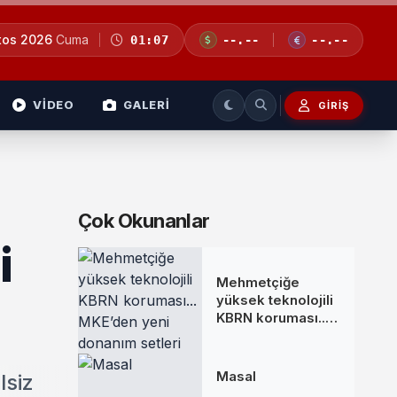
tos 2026
Cuma
01:07
--.--
--.--
VİDEO
GALERİ
GIRIŞ
Çok Okunanlar
i
Mehmetçiğe
yüksek teknolojili
KBRN koruması...
MKE’den yeni
donanım setleri
Masal
lsiz