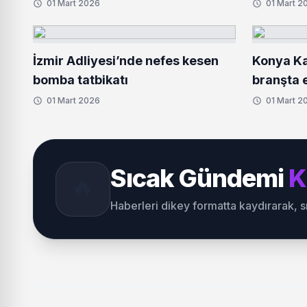
01 Mart 2026
01 Mart 2
İzmir Adliyesi’nde nefes kesen
Konya Ka
bomba tatbikatı
branşta e
01 Mart 2026
01 Mart 2
Sıcak Gündemi
K
🔥
Haberleri dikey formatta kaydırarak, 