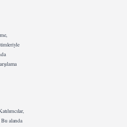
rme,
timleriyle
nda
arşılama
atılımcılar,
. Bu alanda