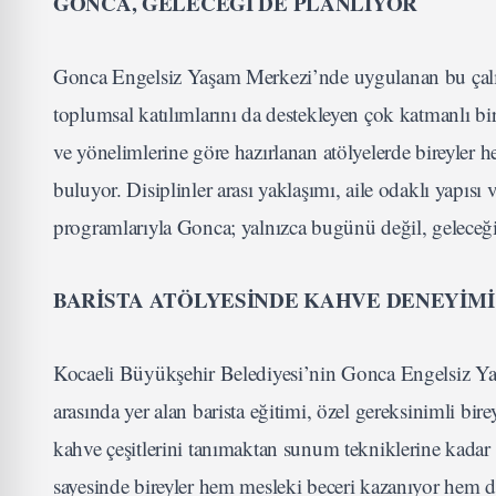
GONCA, GELECEĞİ DE PLANLIYOR
Gonca Engelsiz Yaşam Merkezi’nde uygulanan bu çalışma
toplumsal katılımlarını da destekleyen çok katmanlı bi
ve yönelimlerine göre hazırlanan atölyelerde bireyler 
buluyor. Disiplinler arası yaklaşımı, aile odaklı yapıs
programlarıyla Gonca; yalnızca bugünü değil, geleceğ
BARİSTA ATÖLYESİNDE KAHVE DENEYİMİ
Kocaeli Büyükşehir Belediyesi’nin Gonca Engelsiz Ya
arasında yer alan barista eğitimi, özel gereksinimli bi
kahve çeşitlerini tanımaktan sunum tekniklerine kadar
sayesinde bireyler hem mesleki beceri kazanıyor hem de i