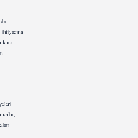
nda
 ihtiyacına
imkanı
en
eleri
mcılar,
aları