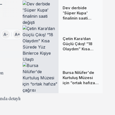
-
Dev derbide
'Süper Kupa'
finalinin saati
değişti
A-
A+
Çetin Kara’dan
Güçlü Çıkış! “18
Olaydım” Kısa
Sürede Yüz
Binlerce Kişiye
Ulaştı
on
Bursa Nilüfer'de
Kurtuluş Müzesi
için “ortak hafıza”
çağrısı
nda detaylı