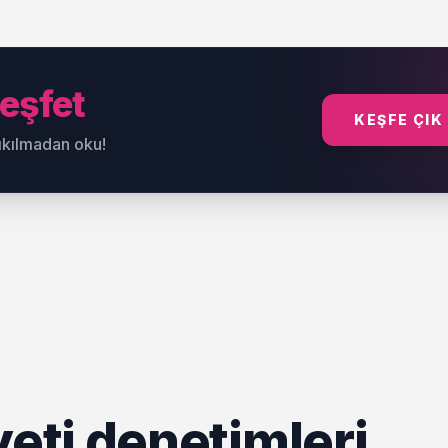
eşfet
KEŞFE ÇIK
sıkılmadan oku!
ti denetimleri