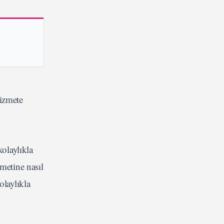
hizmete
kolaylıkla
metine nasıl
olaylıkla