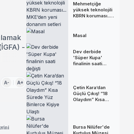
Mehmetçiğe
yüksek teknolojili
KBRN koruması...
MKE’den yeni
donanım setleri
Masal
ağlamak
(İGFA) -
Dev derbide
'Süper Kupa'
finalinin saati
değişti
A-
A+
Çetin Kara’dan
Güçlü Çıkış! “18
Olaydım” Kısa
Sürede Yüz
Binlerce Kişiye
Ulaştı
rini
Bursa Nilüfer'de
Kurtuluş Müzesi