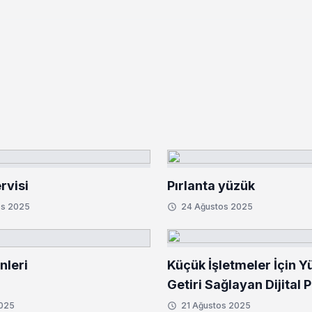
rvisi
Pırlanta yüzük
os 2025
24 Ağustos 2025
nleri
Küçük İşletmeler İçin Y
Getiri Sağlayan Dijital
Taktikleri
2025
21 Ağustos 2025