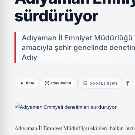
sürdürüyor
Adıyaman İl Emniyet Müdürlüğü e
amacıyla şehir genelinde deneti
Adıy
Dinle
Odak Modu
GOOGLE NEWS
Adıyaman İl Emniyet Müdürlüğü ekipleri, halkın huzur