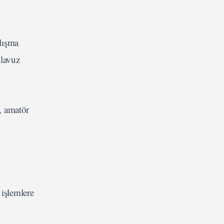
alışma
ılavuz
t, amatör
 işlemlere