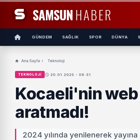
SAMSUN
HABER
GÜNDEM
SAĞLIK
SPOR
DÜNYA
Ana Sayfa
Teknoloji
20.01.2025 - 09:51
TEKNOLOJI
Kocaeli'nin web 
aratmadı!
2024 yılında yenilenerek yayına 