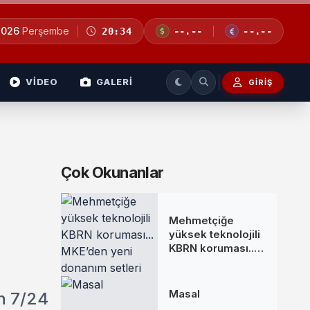
2026
Perşembe
20:34
--.--
--.--
VİDEO
GALERİ
GIRIŞ
Çok Okunanlar
Mehmetçiğe
yüksek teknolojili
KBRN koruması...
MKE’den yeni
donanım setleri
Masal
in 7/24