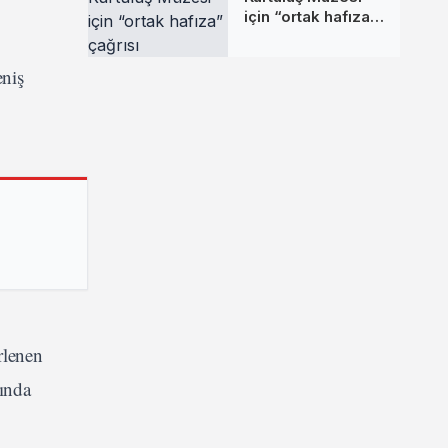
için “ortak hafıza”
çağrısı
eniş
rlenen
nında