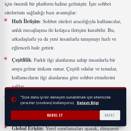
için önemli bir platform haline gelmiştir. İşte sohbet
sitelerinin sağladığı bazı avantajlar:
Hızlı İletişim
: Sohbet siteleri aracılığıyla kullanıcılar,
anlık mesajlaşma ile kolayca iletişim kurabilir. Bu,
arkadaşlarla ya da yeni insanlarla tanışmayı hızlı ve
eğlenceli hale getirir.
Çeşitlilik
: Farklı ilgi alanlarına sahip insanlarla bir
araya gelme imkanı sunar. Çeşitli odalar ve temalar,
kullanıcıların ilgi alanlarına göre sohbet etmelerini
sağlar.
Gizlilik
: Kullanıcılar, pek çok sohbet sitesi üzerinden
"Size daha iyi bir deneyim sunabilmek için sitemizde
çerezler (cookies) kullanıyoruz.
Detaylı Bilgi
takma isimler kullanarak kimliklerini gizleyebilir. Bu,
daha rahat bir iletişim ortamı yaratır.
KABUL ET
KAPAT
Global Erişim
: Yerel sınırlamaları aşarak, dünyanın