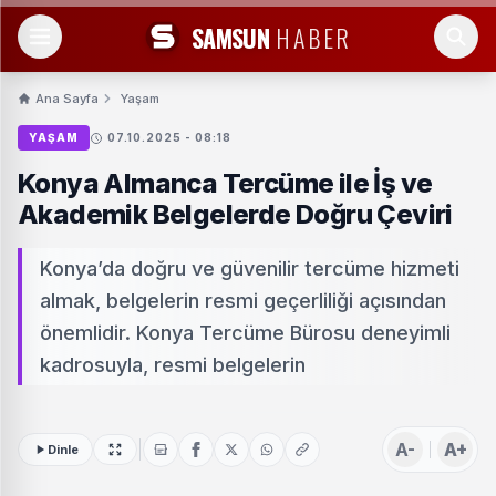
SAMSUN
HABER
Ana Sayfa
Yaşam
YAŞAM
07.10.2025 - 08:18
Konya Almanca Tercüme ile İş ve
Akademik Belgelerde Doğru Çeviri
Konya’da doğru ve güvenilir tercüme hizmeti
almak, belgelerin resmi geçerliliği açısından
önemlidir. Konya Tercüme Bürosu deneyimli
kadrosuyla, resmi belgelerin
A-
A+
Dinle