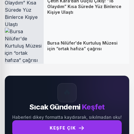
Çetin Kara’dan Güçlü Çıkış! “18
Olaydım” Kısa Sürede Yüz Binlerce
Kişiye Ulaştı
Bursa Nilüfer'de Kurtuluş Müzesi
için “ortak hafıza” çağrısı
🔥
Sıcak Gündemi
Keşfet
Haberleri dikey formatta kaydırarak, sıkılmadan oku!
KEŞFE ÇIK