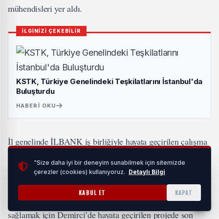
mühendisleri yer aldı.
İLGİNİZİ ÇEKEBİLİR
KSTK, Türkiye Genelindeki Teşkilatlarını İstanbul'da
Buluşturdu
HABERI OKU
İl genelinde İLBANK iş birliğiyle hayata geçirilen çalışma
ve projeler hakkında değerlendirmelerde bulunuldu.
"Size daha iyi bir deneyim sunabilmek için sitemizde
İLBANK İzmir Bölge Müdürü Günal, MASKİ Genel
çerezler (cookies) kullanıyoruz.
Detaylı Bilgi
Müdürlüğü ile birlikte Manisa’da önemli projelere hayat
KABUL ET
KAPAT
verdiklerini söyledi. Günal, “Manisa’nın gelişimine katkı
sağlamak için Demirci’de hayata geçirilen projede son