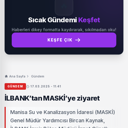
🔥
Sıcak Gündemi
Keşfet
Haberleri dikey formatta kaydırarak, sıkılmadan oku!
KEŞFE ÇIK
Ana Sayfa
Gündem
GÜNDEM
17.03.2025 - 11:41
İLBANK’tan MASKİ’ye ziyaret
Manisa Su ve Kanalizasyon İdaresi (MASKİ)
Genel Müdür Yardımcısı Bircan Kaynak,