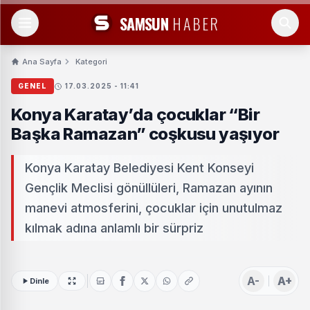
SAMSUN
HABER
Ana Sayfa
Kategori
GENEL
17.03.2025 - 11:41
Konya Karatay’da çocuklar “Bir
Başka Ramazan” coşkusu yaşıyor
Konya Karatay Belediyesi Kent Konseyi
Gençlik Meclisi gönüllüleri, Ramazan ayının
manevi atmosferini, çocuklar için unutulmaz
kılmak adına anlamlı bir sürpriz
A-
A+
Dinle