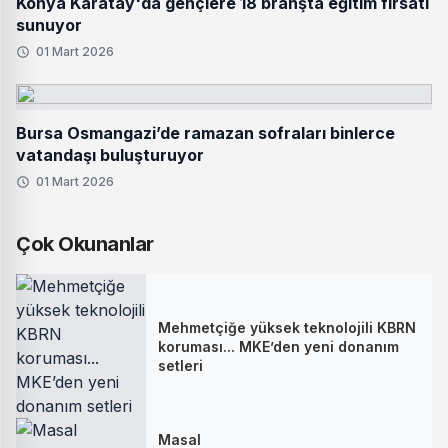
Konya Karatay'da gençlere 18 branşta eğitim fırsatı
sunuyor
01 Mart 2026
Bursa Osmangazi’de ramazan sofraları binlerce
vatandaşı buluşturuyor
01 Mart 2026
Çok Okunanlar
Mehmetçiğe yüksek teknolojili KBRN
koruması... MKE’den yeni donanım
setleri
Masal