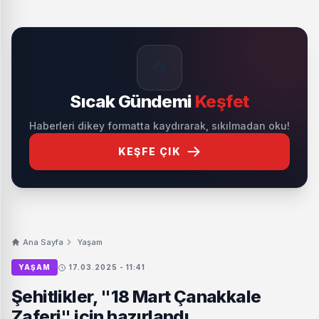
🔥
Sıcak Gündemi
Keşfet
Haberleri dikey formatta kaydırarak, sıkılmadan oku!
KEŞFE ÇIK
Ana Sayfa
Yaşam
YAŞAM
17.03.2025 - 11:41
Şehitlikler, "18 Mart Çanakkale
Zaferi" için hazırlandı