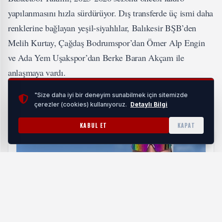
yapılanmasını hızla sürdürüyor. Dış transferde üç ismi daha
renklerine bağlayan yeşil-siyahlılar, Balıkesir BŞB’den
Melih Kurtay, Çağdaş Bodrumspor’dan Ömer Alp Engin
ve Ada Yem Uşakspor’dan Berke Baran Akçam ile
anlaşmaya vardı.
"Size daha iyi bir deneyim sunabilmek için sitemizde
İLGİNİZİ ÇEKEBİLİR
çerezler (cookies) kullanıyoruz.
Detaylı Bilgi
KABUL ET
KAPAT