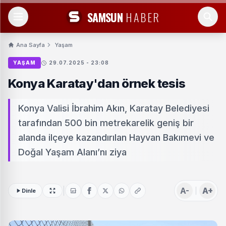
SAMSUN
HABER
Ana Sayfa
Yaşam
YAŞAM
29.07.2025 - 23:08
Konya Karatay'dan örnek tesis
Konya Valisi İbrahim Akın, Karatay Belediyesi
tarafından 500 bin metrekarelik geniş bir
alanda ilçeye kazandırılan Hayvan Bakımevi ve
Doğal Yaşam Alanı’nı ziya
A-
A+
Dinle