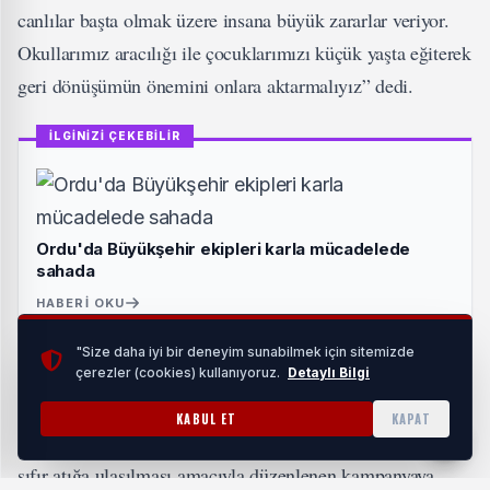
canlılar başta olmak üzere insana büyük zararlar veriyor.
Okullarımız aracılığı ile çocuklarımızı küçük yaşta eğiterek
geri dönüşümün önemini onlara aktarmalıyız” dedi.
İLGİNİZİ ÇEKEBİLİR
Ordu'da Büyükşehir ekipleri karla mücadelede
sahada
HABERI OKU
"Size daha iyi bir deneyim sunabilmek için sitemizde
çerezler (cookies) kullanıyoruz.
Detaylı Bilgi
SON TESLİM TARİHİ 30 NİSAN
KABUL ET
KAPAT
Belediye önlüğünde atık pillerin geri dönüştürülmesi ve
sıfır atığa ulaşılması amacıyla düzenlenen kampanyaya