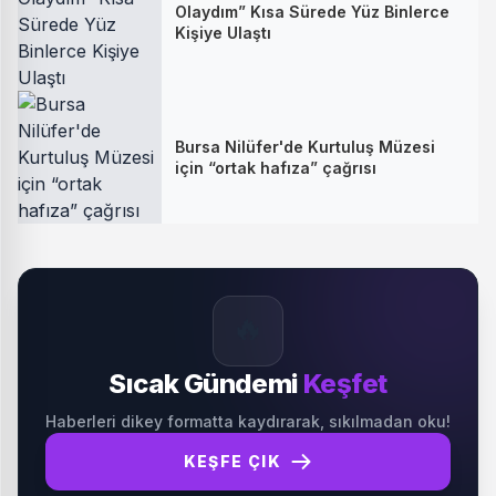
Olaydım” Kısa Sürede Yüz Binlerce
Kişiye Ulaştı
Bursa Nilüfer'de Kurtuluş Müzesi
için “ortak hafıza” çağrısı
🔥
Sıcak Gündemi
Keşfet
Haberleri dikey formatta kaydırarak, sıkılmadan oku!
KEŞFE ÇIK