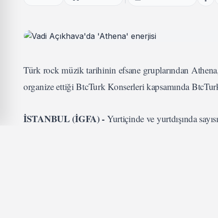
Türk rock müzik tarihinin efsane gruplarından Athena
organize ettiği BtcTurk Konserleri kapsamında BtcTur
İSTANBUL (İGFA) -
Yurtiçinde ve yurtdışında sayısı
yine unutulmaz bir performansa imza attı.
İLGİNİZİ ÇEKEBİLİR
Çetin Kara’dan Güçlü