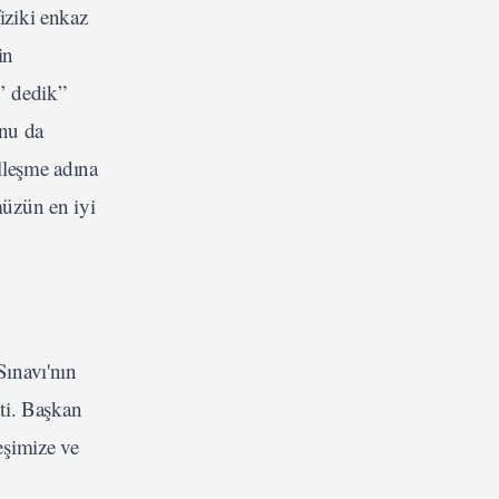
iziki enkaz
in
m’ dedik”
unu da
lleşme adına
müzün en iyi
Sınavı'nın
ti. Başkan
eşimize ve