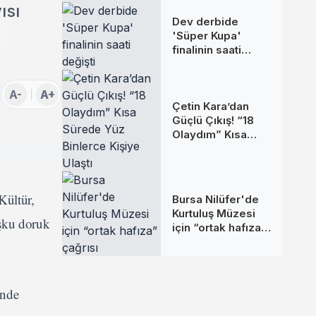
ısı
Dev derbide
'Süper Kupa'
finalinin saati
değişti
A-
A+
Çetin Kara’dan
Güçlü Çıkış! “18
Olaydım” Kısa
Sürede Yüz
Binlerce Kişiye
Ulaştı
Kültür,
Bursa Nilüfer'de
Kurtuluş Müzesi
oşku doruk
için “ortak hafıza”
çağrısı
'nde