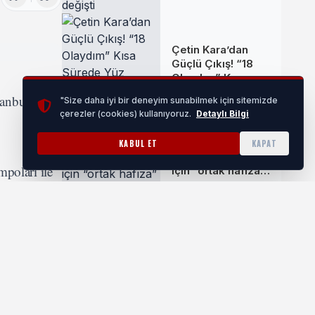
değişti
Çetin Kara’dan
Güçlü Çıkış! “18
Olaydım” Kısa
Sürede Yüz
tanbul’un
"Size daha iyi bir deneyim sunabilmek için sitemizde
Binlerce Kişiye
çerezler (cookies) kullanıyoruz.
Detaylı Bilgi
Ulaştı
Bursa Nilüfer'de
KABUL ET
KAPAT
Kurtuluş Müzesi
mpoları ile
için “ortak hafıza”
çağrısı
işiye