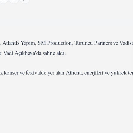
, Atlantis Yapım, SM Production, Turuncu Partners ve Vadis
k Vadi Açıkhava’da sahne aldı.
z konser ve festivalde yer alan Athena, enerjileri ve yüksek te
 Çıkış! “18 Olaydım” Kısa Sürede Yüz Binlerce K