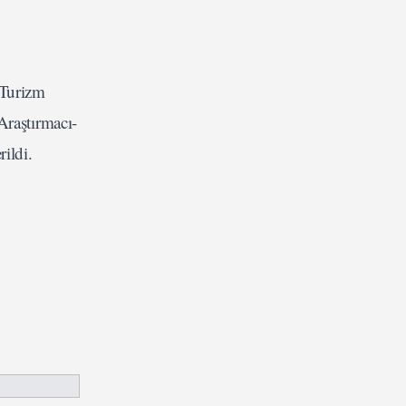
 Turizm
raştırmacı-
ildi.