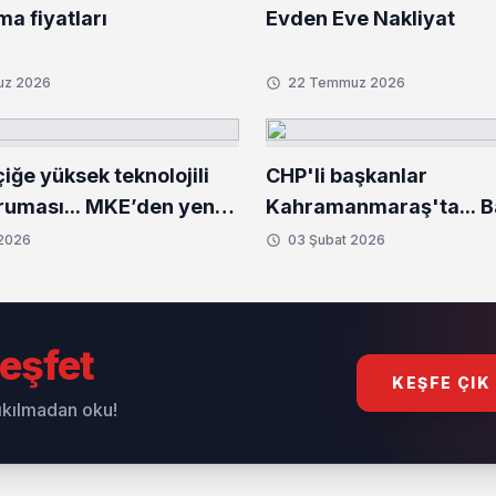
ma fiyatları
Evden Eve Nakliyat
uz 2026
22 Temmuz 2026
ğe yüksek teknolojili
CHP'li başkanlar
uması... MKE’den yeni
Kahramanmaraş'ta... 
setleri
Bozbey'den deprem bö
 2026
03 Şubat 2026
ziyaret
eşfet
KEŞFE ÇIK
sıkılmadan oku!