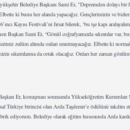
yükşehir Belediye Başkanı Sami Er, "Depremden dolayı bir f
Elbette ki bunu her alanda yapacağız. Gençlerimizin ve bizler
ıncı Kayısı Festivali’ni fırsat bilerek, ‘bu işe kapı aralayalı
ğinen Başkan Sami Er, “Gönül coğrafyamızda sıkıntılar var, b
erimiz zulüm altında onları unutmayacağız. Elbette ki norma
imizin sıkıntılarına da ortak olacağız. Onları her zaman gönlü
n Başkan Er, konuşması sonrasında Yükseköğretim Kurumları 
sal Türkiye birincisi olan Arda Taşdemir’e ödülünü takdim et
tebrik ediyorum. Belediye olarak eğitim hususunda Arda kard