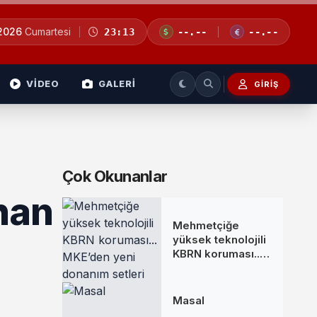
 2026
Cumartesi
23:13
--.--
--.--
VİDEO
GALERİ
GIRIŞ
Çok Okunanlar
han
Mehmetçiğe
yüksek teknolojili
KBRN koruması...
MKE’den yeni
donanım setleri
Masal