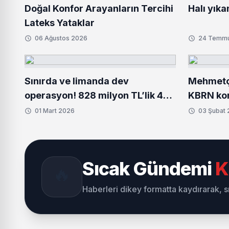
Doğal Konfor Arayanların Tercihi
Halı yıka
Lateks Yataklar
06 Ağustos 2026
24 Temm
Sınırda ve limanda dev
Mehmetçi
operasyon! 828 milyon TL’lik 484
KBRN kor
kilo uyuşturucu ele geçirildi
donanım 
01 Mart 2026
03 Şubat
Sıcak Gündemi
K
🔥
Haberleri dikey formatta kaydırarak, 