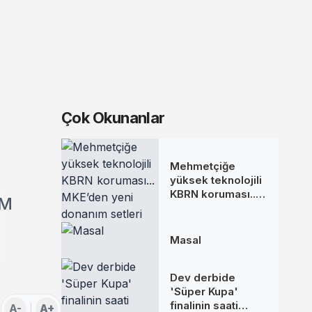
Çok Okunanlar
Mehmetçiğe
yüksek teknolojili
KBRN koruması...
SM
MKE’den yeni
donanım setleri
Masal
Dev derbide
'Süper Kupa'
finalinin saati
A-
A+