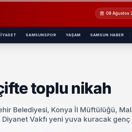
08 Ağustos
SIYASET
SAMSUNSPOR
YAŞAM
SAMSUN HABER
ifte toplu nikah
hir Belediyesi, Konya İl Müftülüğü, Mal
Diyanet Vakfı yeni yuva kuracak genç ç