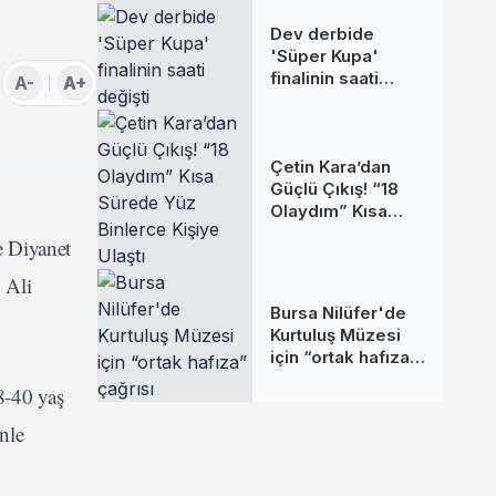
Dev derbide
'Süper Kupa'
finalinin saati
A-
A+
değişti
Çetin Kara’dan
Güçlü Çıkış! “18
Olaydım” Kısa
Sürede Yüz
e Diyanet
Binlerce Kişiye
Ulaştı
 Ali
Bursa Nilüfer'de
Kurtuluş Müzesi
için “ortak hafıza”
çağrısı
8-40 yaş
nle