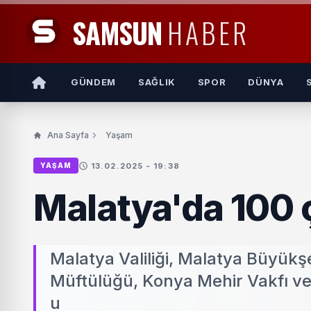
SAMSUN
HABER
GÜNDEM
SAĞLIK
SPOR
DÜNYA
Ana Sayfa
Yaşam
13.02.2025 - 19:38
YAŞAM
Malatya'da 100 ç
Malatya Valiliği, Malatya Büyükşe
Müftülüğü, Konya Mehir Vakfı ve 
u