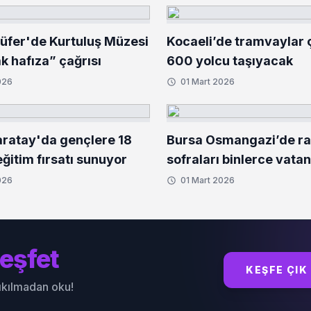
lüfer'de Kurtuluş Müzesi
Kocaeli’de tramvaylar çi
ak hafıza” çağrısı
600 yolcu taşıyacak
026
01 Mart 2026
ratay'da gençlere 18
Bursa Osmangazi’de r
ğitim fırsatı sunuyor
sofraları binlerce vata
buluşturuyor
026
01 Mart 2026
eşfet
KEŞFE ÇIK
sıkılmadan oku!