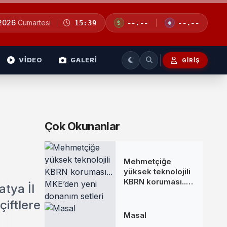
 2026
Cumartesi
15:39
--.--
--.--
VİDEO
GALERİ
GIRIŞ
Çok Okunanlar
Mehmetçiğe
yüksek teknolojili
KBRN koruması...
atya İl
MKE’den yeni
donanım setleri
iftlere
Masal