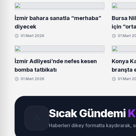
İzmir bahara sanatla “merhaba”
Bursa Ni
diyecek
için “ort
01 Mart 2026
01 Mart 2
İzmir Adliyesi’nde nefes kesen
Konya Ka
bomba tatbikatı
branşta e
01 Mart 2026
01 Mart 2
Sıcak Gündemi
K
🔥
Haberleri dikey formatta kaydırarak, 