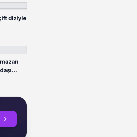
ft diziyle
amazan
ndaşı