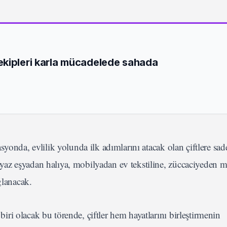
ekipleri karla mücadelede sahada
yonda, evlilik yolunda ilk adımlarını atacak olan çiftlere sad
az eşyadan halıya, mobilyadan ev tekstiline, züccaciyeden m
ğlanacak.
i olacak bu törende, çiftler hem hayatlarını birleştirmenin