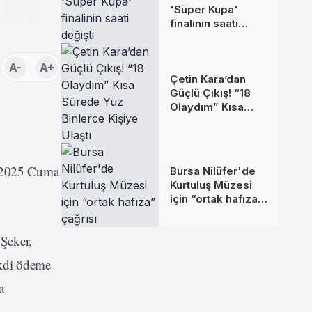
'Süper Kupa'
finalinin saati
değişti
A-
A+
Çetin Kara’dan
Güçlü Çıkış! “18
Olaydım” Kısa
Sürede Yüz
Binlerce Kişiye
Ulaştı
t 2025 Cuma
Bursa Nilüfer'de
Kurtuluş Müzesi
için “ortak hafıza”
çağrısı
Şeker,
nakdi ödeme
a