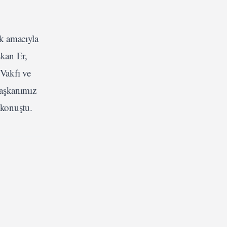
k amacıyla
şkan Er,
 Vakfı ve
Başkanımız
 konuştu.