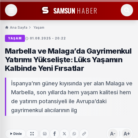
SAMSUN
HABER
Ana Sayfa
Yaşam
YAŞAM
01.08.2025 - 20:22
Marbella ve Malaga’da Gayrimenkul
Yatırımı Yükselişte: Lüks Yaşamın
Kalbinde Yeni Fırsatlar
İspanya’nın güney kıyısında yer alan Malaga ve
Marbella, son yıllarda hem yaşam kalitesi hem
de yatırım potansiyeli ile Avrupa’daki
gayrimenkul alıcılarının ilg
A-
A+
Dinle