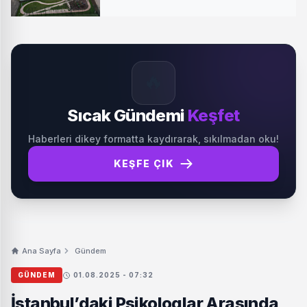
🔥
Sıcak Gündemi
Keşfet
Haberleri dikey formatta kaydırarak, sıkılmadan oku!
KEŞFE ÇIK
Ana Sayfa
Gündem
GÜNDEM
01.08.2025 - 07:32
İstanbul’daki Psikologlar Arasında