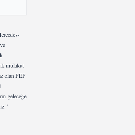
Mercedes-
 ve
li
cak mülakat
mız olan PEP
i
erin geleceğe
ğiz.”