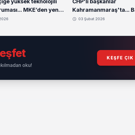
ğe yüksek teknolojili
CHP'li başkanlar
uması... MKE’den yeni
Kahramanmaraş'ta... 
setleri
Bozbey'den deprem bö
 2026
03 Şubat 2026
ziyaret
eşfet
KEŞFE ÇIK
sıkılmadan oku!