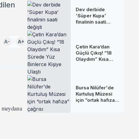
dilen
Dev derbide
'Süper Kupa'
finalinin saati
değişti
A-
A+
Çetin Kara’dan
Güçlü Çıkış! “18
Olaydım” Kısa
Sürede Yüz
Binlerce Kişiye
Ulaştı
Bursa Nilüfer'de
Kurtuluş Müzesi
için “ortak hafıza”
çağrısı
de meydana