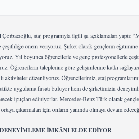
orbacıoğlu, staj programıyla ilgili şu açıklamaları yaptı: “
e çeşitliliğe önem veriyoruz. Şirket olarak gençlerin eğitimine
yoruz. Yıl boyunca öğrencilerle ve genç profesyonellerle çeşit
oruz. Öğrencilerin taleplerine göre gelişimlerine katkı sağlaya
arklı aktiviteler düzenliyoruz. Öğrencilerimiz, staj programları
atikte uygulama fırsatı buluyor hem de şirketimizin deneyiml
verecek ipuçları ediniyorlar. Mercedes-Benz Türk olarak gençl
ini ortaya çıkarmaları için onların yanında olmaya devam edece
I DENEYİMLEME İMKÂNI ELDE EDİYOR