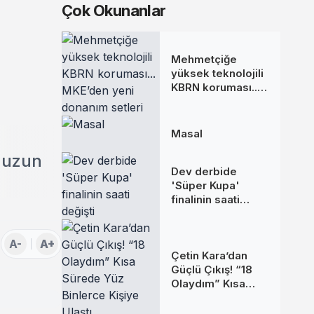
Çok Okunanlar
Mehmetçiğe
yüksek teknolojili
KBRN koruması...
MKE’den yeni
donanım setleri
Masal
 uzun
Dev derbide
'Süper Kupa'
finalinin saati
değişti
A-
A+
Çetin Kara’dan
Güçlü Çıkış! “18
Olaydım” Kısa
Sürede Yüz
Binlerce Kişiye