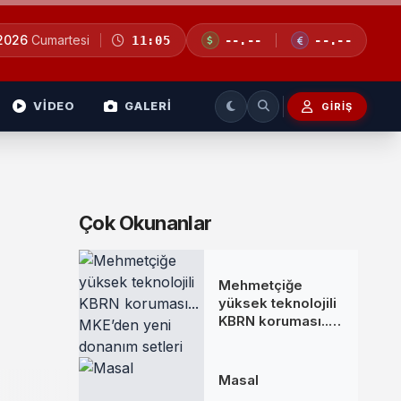
 2026
Cumartesi
11:05
--.--
--.--
VİDEO
GALERİ
GIRIŞ
Çok Okunanlar
Mehmetçiğe
yüksek teknolojili
KBRN koruması...
MKE’den yeni
donanım setleri
Masal