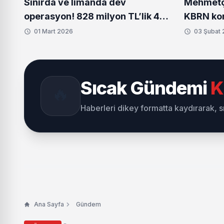
Sınırda ve limanda dev
Mehmetçi
operasyon! 828 milyon TL’lik 484
KBRN kor
kilo uyuşturucu ele geçirildi
donanım 
01 Mart 2026
03 Şubat
Sıcak Gündemi
K
🔥
Haberleri dikey formatta kaydırarak, 
Ana Sayfa
Gündem