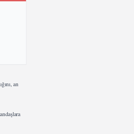
ığını, an
tandaşlara