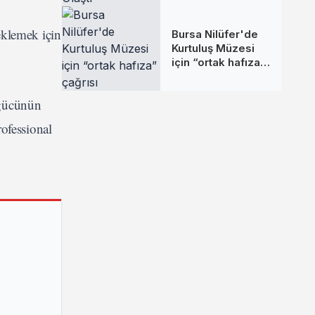
Ulaştı
eklemek için
Bursa Nilüfer'de
Kurtuluş Müzesi
için “ortak hafıza”
çağrısı
şgücünün
ofessional