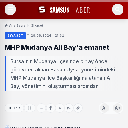
SAMSUN
HABER
Ana Sayfa
Siyaset
SIYASET
29.08.2024 - 21:02
MHP Mudanya Ali Bay'a emanet
Bursa'nın Mudanya ilçesinde bir ay önce
görevden alınan Hasan Uysal yönetimindeki
MHP Mudanya İlçe Başkanlığı’na atanan Ali
Bay, yönetimini oluşturması ardından
A-
A+
Dinle