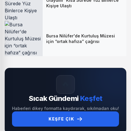
Olaydım” Kısa Sürede Yüz Binlerce
Kişiye Ulaştı
Bursa Nilüfer'de Kurtuluş Müzesi
için “ortak hafıza” çağrısı
🔥
Sıcak Gündemi
Keşfet
Haberleri dikey formatta kaydırarak, sıkılmadan oku!
KEŞFE ÇIK