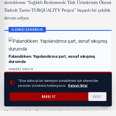
desteklenen “Sağlıklı Beslenmede Türk Ürünlerinin Önemi
Turkish Tastes-TURQUALITY Projesi” başarılı bir şekilde
devam ediyor.
İLGİNİZİ ÇEKEBİLİR
Palandöken: Yapılandırma şart, esnaf sıkışmış
durumda
HABERI OKU
"Size daha iyi bir deneyim sunabilmek için sitemizde
çerezler (cookies) kullanıyoruz.
Detaylı Bilgi
Ege İhracatçı Birlikleri Koordinatör Başkanı Jak Eskinazi,
EİB Gıda Birlik Başkanları, Turkish Tastes tanıtım filmi
KABUL ET
KAPAT
çekimleri için Türkiye’ye davet edilen ABD’li şefler Tom
Macrina ve John Bryne ile birlikte basın toplantısı