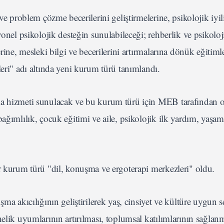
ve problem çözme becerilerini geliştirmelerine, psikolojik iyili
yonel psikolojik desteğin sunulabileceği; rehberlik ve psikoloj
rine, mesleki bilgi ve becerilerini artırmalarına dönük eğitiml
eri" adı altında yeni kurum türü tanımlandı.
ma hizmeti sunulacak ve bu kurum türü için MEB tarafından 
bağımlılık, çocuk eğitimi ve aile, psikolojik ilk yardım, yaş
r kurum türü "dil, konuşma ve ergoterapi merkezleri" oldu.
ma akıcılığının geliştirilerek yaş, cinsiyet ve kültüre uygun s
elik uyumlarının artırılması, toplumsal katılımlarının sağlan