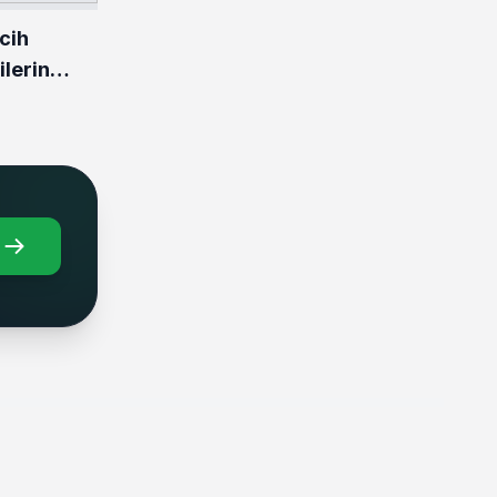
cih
lerin