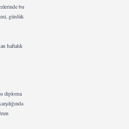
ezlerinde bu
şimi, günlük
an haftalık
ası diploma
karşılığında
ihten