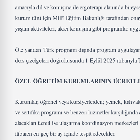
amacıyla dil ve konuşma ile ergoterapi alanında bireys
kurum türü için Millî Eğitim Bakanlığı tarafından onay
yaşam aktiviteleri, akıcı konuşma gibi programlar uyg
Öte yandan Türk programı dışında program uygulayan m
ders çizelgeleri doğrultusunda 1 Eylül 2025 itibarıyla 
ÖZEL ÖĞRETİM KURUMLARININ ÜCRETL
Kurumlar, öğrenci veya kursiyerlerden; yemek, kahvaltı,
ve sertifika programı ve benzeri hizmetler karşılığında 
alacakları ücreti ise ulaştırma koordinasyon merkezleri 
itibaren en geç bir ay içinde tespit edecekler.