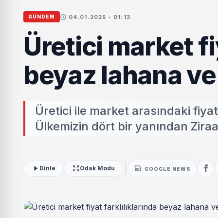
04.01.2025 - 01:13
GÜNDEM
Üretici market fi
beyaz lahana ve
Üretici ile market arasındaki fiyat 
Ülkemizin dört bir yanından Ziraat
Dinle
Odak Modu
GOOGLE NEWS