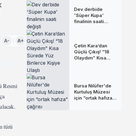
k
Dev derbide
'Süper Kupa'
finalinin saati
değişti
A-
A+
Çetin Kara’dan
Güçlü Çıkış! “18
Olaydım” Kısa
Sürede Yüz
Binlerce Kişiye
Ulaştı
kü Resmi
Bursa Nilüfer'de
Kurtuluş Müzesi
ça
için “ortak hafıza”
çağrısı
tulacak.
m türü