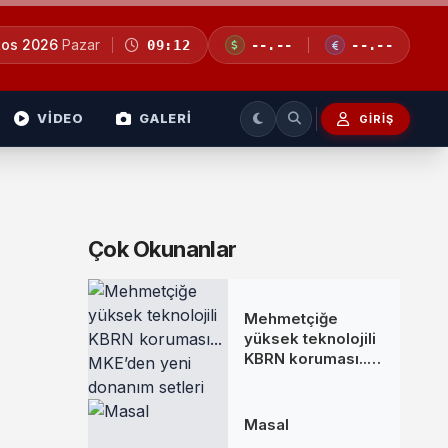
tos 2026
Pazar
09:12
--.--
--.--
VİDEO
GALERİ
GIRIŞ
Çok Okunanlar
Mehmetçiğe
yüksek teknolojili
KBRN koruması...
MKE’den yeni
donanım setleri
Masal