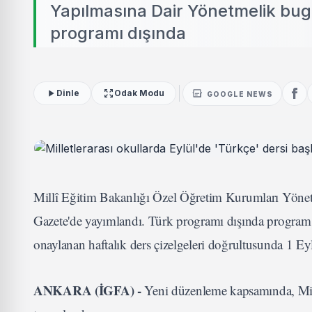
Yapılmasına Dair Yönetmelik bu
programı dışında
Dinle
Odak Modu
GOOGLE NEWS
Millî Eğitim Bakanlığı Özel Öğretim Kurumları Yöne
Gazete'de yayımlandı. Türk programı dışında program 
onaylanan haftalık ders çizelgeleri doğrultusunda 1 Eyl
ANKARA (İGFA) -
Yeni düzenleme kapsamında, Mill