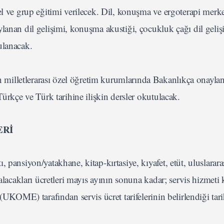
el ve grup eğitimi verilecek. Dil, konuşma ve ergoterapi merk
lanan dil gelişimi, konuşma akustiği, çocukluk çağı dil geli
ulanacak.
illetlerarası özel öğretim kurumlarında Bakanlıkça onaylan
Türkçe ve Türk tarihine ilişkin dersler okutulacak.
ERİ
 pansiyon/yatakhane, kitap-kırtasiye, kıyafet, etüt, uluslarar
alacakları ücretleri mayıs ayının sonuna kadar; servis hizmeti 
(UKOME) tarafından servis ücret tarifelerinin belirlendiği tar