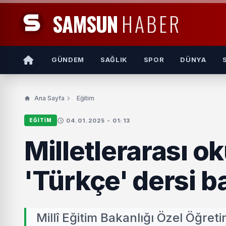
SAMSUN
HABER
GÜNDEM
SAĞLIK
SPOR
DÜNYA
Ana Sayfa
Eğitim
04.01.2025 - 01:13
EĞITIM
Milletlerarası ok
'Türkçe' dersi b
Millî Eğitim Bakanlığı Özel Öğret