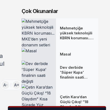
Çok Okunanlar
Mehmetçiğe
yüksek teknolojili
KBRN koruması...
MKE’den yeni
donanım setleri
Masal
da
ul
Dev derbide
'Süper Kupa'
finalinin saati
değişti
A-
A+
Çetin Kara’dan
Güçlü Çıkış! “18
Olaydım” Kısa