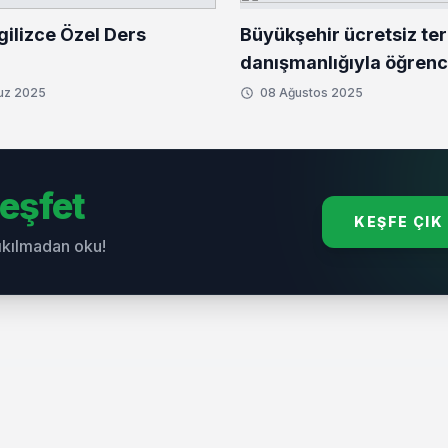
gilizce Özel Ders
Büyükşehir ücretsiz ter
danışmanlığıyla öğrenci
yanında
uz 2025
08 Ağustos 2025
eşfet
KEŞFE ÇIK
sıkılmadan oku!