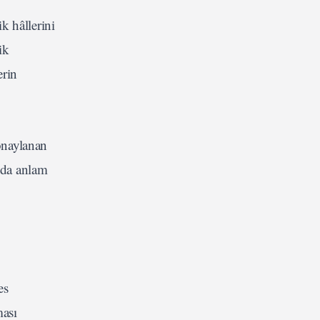
k hâllerini
ik
erin
onaylanan
amda anlam
es
ması