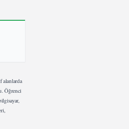
f alanlarda
du. Öğrenci
ilgisayar,
ri,