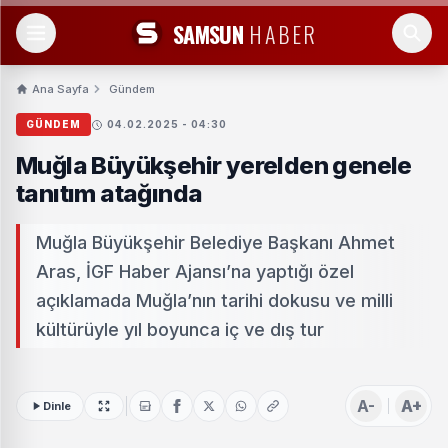
SAMSUN
HABER
Ana Sayfa
Gündem
GÜNDEM
04.02.2025 - 04:30
Muğla Büyükşehir yerelden genele
tanıtım atağında
Muğla Büyükşehir Belediye Başkanı Ahmet
Aras, İGF Haber Ajansı’na yaptığı özel
açıklamada Muğla’nın tarihi dokusu ve milli
kültürüyle yıl boyunca iç ve dış tur
A-
A+
Dinle