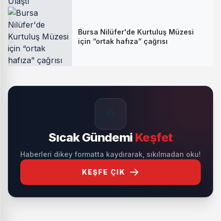
Bursa Nilüfer'de Kurtuluş Müzesi
için “ortak hafıza” çağrısı
🔥
Sıcak Gündemi
Keşfet
Haberleri dikey formatta kaydırarak, sıkılmadan oku!
KEŞFE ÇIK