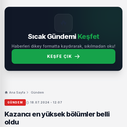
🔥
Sıcak Gündemi
Keşfet
Haberleri dikey formatta kaydırarak, sıkılmadan oku!
KEŞFE ÇIK
Ana Sayfa
Gündem
GÜNDEM
18.07.2024 - 12:07
Kazancı en yüksek bölümler belli
oldu