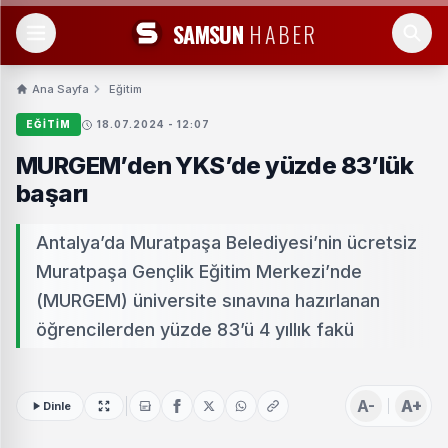
SAMSUN
HABER
Ana Sayfa
Eğitim
EĞITIM
18.07.2024 - 12:07
MURGEM’den YKS’de yüzde 83’lük
başarı
Antalya’da Muratpaşa Belediyesi’nin ücretsiz
Muratpaşa Gençlik Eğitim Merkezi’nde
(MURGEM) üniversite sınavına hazırlanan
öğrencilerden yüzde 83’ü 4 yıllık fakü
A-
A+
Dinle