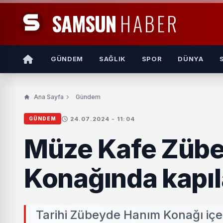
SAMSUN
HABER
GÜNDEM
SAĞLIK
SPOR
DÜNYA
Ana Sayfa
Gündem
24.07.2024 - 11:04
GÜNDEM
Müze Kafe Züb
Konağında kapıl
Tarihi Zübeyde Hanım Konağı içer