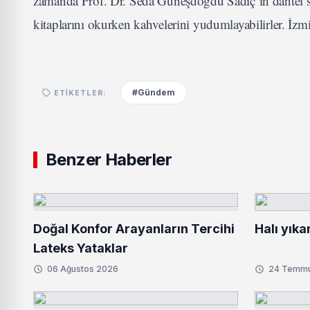
zamanda Prof. Dr. Seda Güneşdoğdu Sadıç’ın dantel se
kitaplarını okurken kahvelerini yudumlayabilirler. İzmi
#Gündem
ETIKETLER:
Benzer Haberler
Doğal Konfor Arayanların Tercihi
Halı yıka
Lateks Yataklar
06 Ağustos 2026
24 Temm