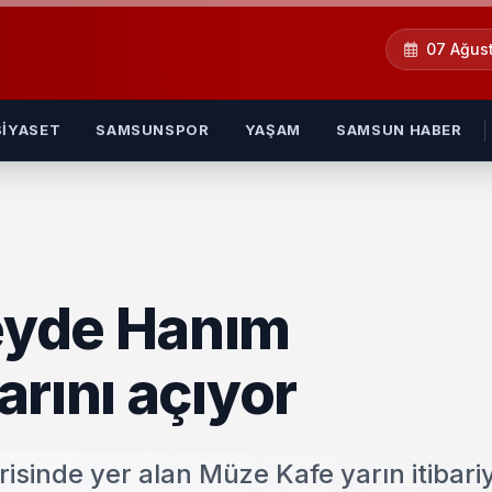
07 Ağus
SIYASET
SAMSUNSPOR
YAŞAM
SAMSUN HABER
eyde Hanım
arını açıyor
isinde yer alan Müze Kafe yarın itibari