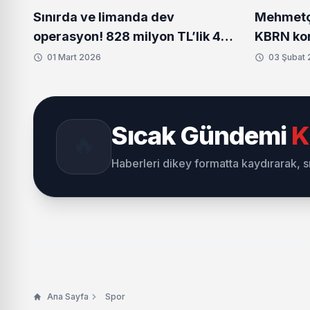
Sınırda ve limanda dev
Mehmetçi
operasyon! 828 milyon TL’lik 484
KBRN kor
kilo uyuşturucu ele geçirildi
donanım 
01 Mart 2026
03 Şubat
Sıcak Gündemi
K
🔥
Haberleri dikey formatta kaydırarak, 
Ana Sayfa
Spor