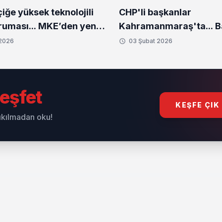
ğe yüksek teknolojili
CHP'li başkanlar
uması... MKE’den yeni
Kahramanmaraş'ta... 
setleri
Bozbey'den deprem bö
 2026
03 Şubat 2026
ziyaret
eşfet
KEŞFE ÇIK
sıkılmadan oku!