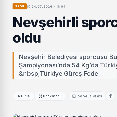
24.07.2024 - 11:04
SPOR
Nevşehirli spor
oldu
Nevşehir Belediyesi sporcusu Bu
Şampiyonası’nda 54 Kg’da Türki
&nbsp;Türkiye Güreş Fede
Dinle
Odak Modu
GOOGLE NEWS