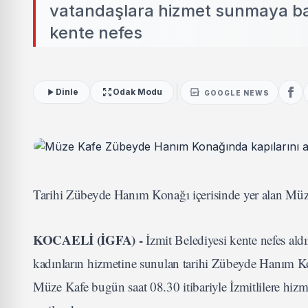
vatandaşlara hizmet sunmaya baş
kente nefes
Dinle
Odak Modu
GOOGLE NEWS
Tarihi Zübeyde Hanım Konağı içerisinde yer alan Müze
KOCAELİ (İGFA) -
İzmit Belediyesi kente nefes ald
kadınların hizmetine sunulan tarihi Zübeyde Hanım Ko
Müze Kafe bugün saat 08.30 itibariyle İzmitlilere hiz