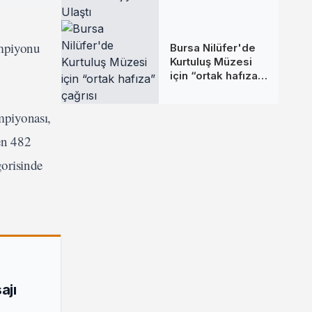
Binlerce Kişiye
Ulaştı
ampiyonu
Bursa Nilüfer'de
Kurtuluş Müzesi
için “ortak hafıza”
çağrısı
mpiyonası,
en 482
orisinde
ajı