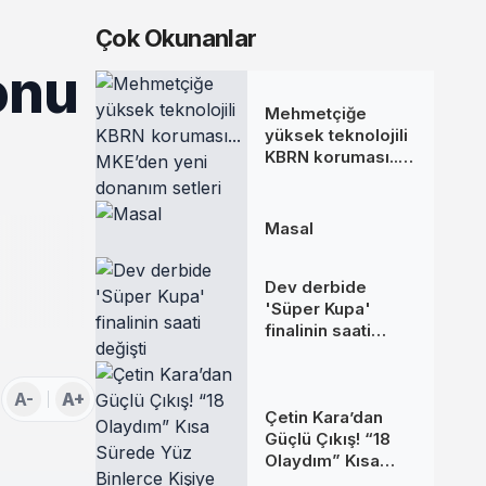
Çok Okunanlar
onu
Mehmetçiğe
yüksek teknolojili
KBRN koruması...
MKE’den yeni
donanım setleri
Masal
Dev derbide
'Süper Kupa'
finalinin saati
değişti
A-
A+
Çetin Kara’dan
Güçlü Çıkış! “18
Olaydım” Kısa
Sürede Yüz