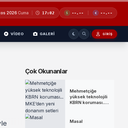
tos 2026
Cuma
17:02
--.--
--.--
VİDEO
GALERİ
GIRIŞ
Çok Okunanlar
Mehmetçiğe
yüksek teknolojili
KBRN koruması...
MKE’den yeni
donanım setleri
Masal
yle