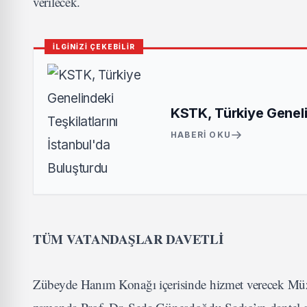
verilecek.
İLGİNİZİ ÇEKEBİLİR
KSTK, Türkiye Genelin
HABERI OKU
TÜM VATANDAŞLAR DAVETLİ
Zübeyde Hanım Konağı içerisinde hizmet verecek Müze K