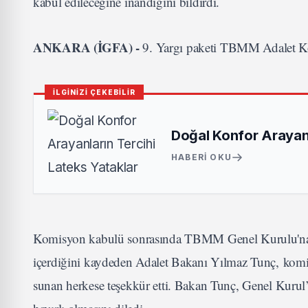
kabul edileceğine inandığını bildirdi.
ANKARA (İGFA) -
9. Yargı paketi TBMM Adalet Ko
İLGİNİZİ ÇEKEBİLİR
Doğal Konfor Arayanl
HABERI OKU
Komisyon kabulü sonrasında TBMM Genel Kurulu'na g
içerdiğini kaydeden Adalet Bakanı Yılmaz Tunç, komisy
sunan herkese teşekkür etti. Bakan Tunç, Genel Kurul’