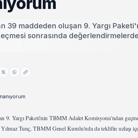
nıyorum
an 39 maddeden oluşan 9. Yargı Paketi'
çmesi sonrasında değerlendirmelerd
uşan 9. Yargı Paketi'nin TBMM Adalet Komisyonu'ndan geçm
 Yılmaz Tunç, TBMM Genel Kurulu'nda da teklifin uzlaşı içe