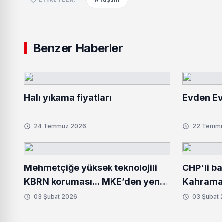
Benzer Haberler
Halı yıkama fiyatları
Evden Ev
24 Temmuz 2026
22 Temm
Mehmetçiğe yüksek teknolojili
CHP'li b
KBRN koruması... MKE’den yeni
Kahraman
donanım setleri
Bozbey'
03 Şubat 2026
03 Şubat
ziyaret