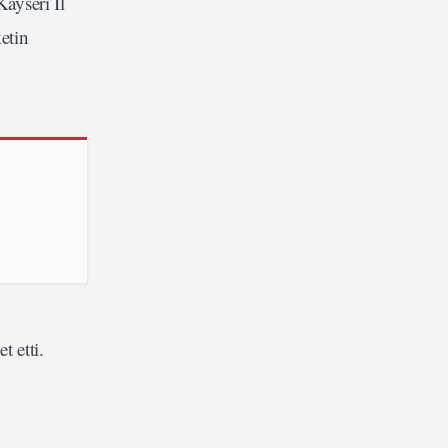
ayseri İl
etin
t etti.