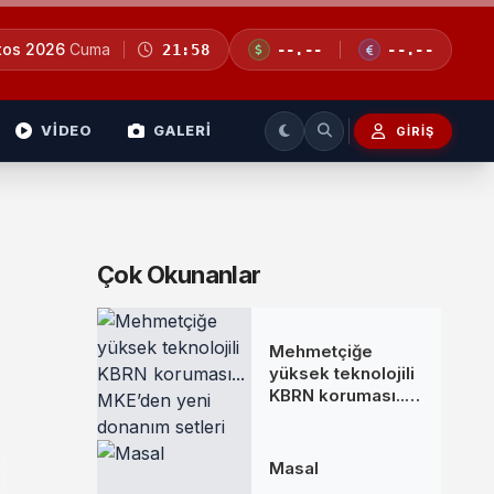
tos 2026
Cuma
21:58
--.--
--.--
VİDEO
GALERİ
GIRIŞ
Çok Okunanlar
Mehmetçiğe
yüksek teknolojili
KBRN koruması...
MKE’den yeni
donanım setleri
Masal