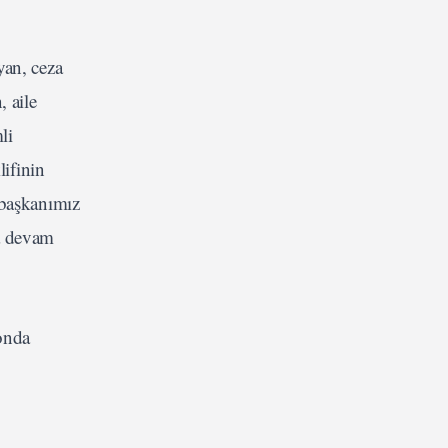
yan, ceza
 aile
li
ifinin
rbaşkanımız
ya devam
onda