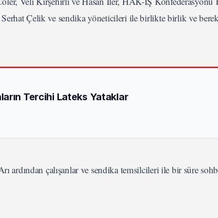
ler, Veli Kırşehirli ve Hasan İler, HAK-İŞ Konfederasyonu K
hat Çelik ve sendika yöneticileri ile birlikte birlik ve berek
arın Tercihi Lateks Yataklar
ı ardından çalışanlar ve sendika temsilcileri ile bir süre sohbe