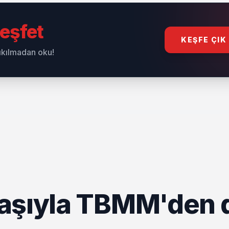
eşfet
KEŞFE ÇIK
sıkılmadan oku!
laşıyla TBMM'den 