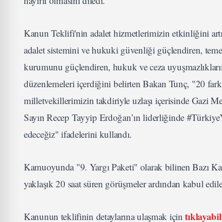
hayırlı olmasını diledi.
Kanun Teklifi'nin adalet hizmetlerimizin etkinliğini art
adalet sistemini ve hukuki güvenliği güçlendiren, teme
kurumunu güçlendiren, hukuk ve ceza uyuşmazlıklarınd
düzenlemeleri içerdiğini belirten Bakan Tunç, "20 fa
milletvekillerimizin takdiriyle uzlaşı içerisinde Gaz
Sayın Recep Tayyip Erdoğan’ın liderliğinde #TürkiyeY
edeceğiz" ifadelerini kullandı.
Kamuoyunda "9. Yargı Paketi" olarak bilinen Bazı Ka
yaklaşık 20 saat süren görüşmeler ardından kabul edi
tıklayabil
Kanunun teklifinin detaylarına ulaşmak için