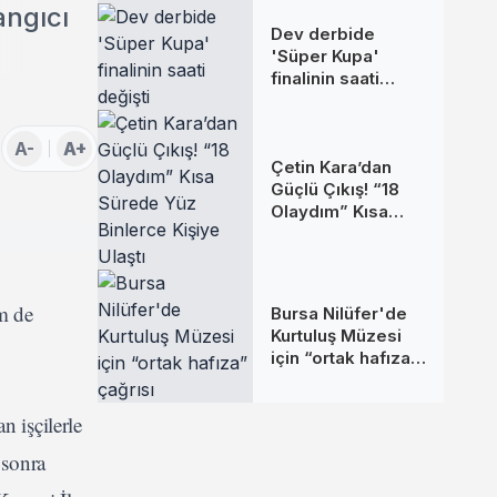
angıcı
Dev derbide
'Süper Kupa'
finalinin saati
değişti
A-
A+
Çetin Kara’dan
Güçlü Çıkış! “18
Olaydım” Kısa
Sürede Yüz
Binlerce Kişiye
Ulaştı
m de
Bursa Nilüfer'de
Kurtuluş Müzesi
için “ortak hafıza”
çağrısı
n işçilerle
 sonra