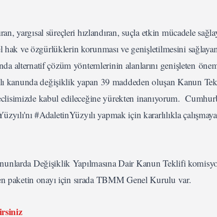
ıran, yargısal süreçleri hızlandıran, suçla etkin mücadele sağla
l hak ve özgürlüklerin korunması ve genişletilmesini sağlayan,
a alternatif çözüm yöntemlerinin alanlarını genişleten önem
rklı kanunda değişiklik yapan 39 maddeden oluşan Kanun Tekl
i Meclisimizde kabul edileceğine yürekten inanıyorum. Cumhu
üzyılı'nı #AdaletinYüzyılı yapmak için kararlılıkla çalışma
nunlarda Değişiklik Yapılmasına Dair Kanun Teklifi komisy
len paketin onayı için sırada TBMM Genel Kurulu var.
irsiniz