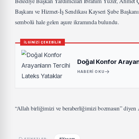
Belediye Başkan Yardımcıları İbrahim Yüzer, Ahmet Çö
Başkanı ve Hizmet-İş Sendikası Kayseri Şube Başkanı Ser
sembolü hale gelen aşure ikramında bulundu.
İLGİNİZİ ÇEKEBİLİR
Doğal Konfor Arayanl
HABERI OKU
“Allah birliğimizi ve beraberliğimizi bozmasın” diyen Ar
#Yaşam
ETIKETLER: