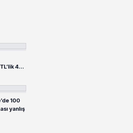
TL’lik 484
rildi
e’de 100
ası yanlış