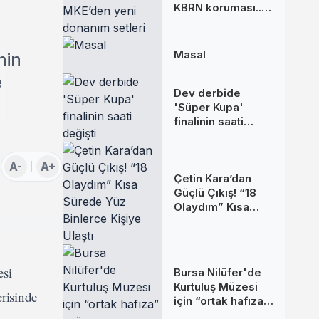
KBRN koruması...
MKE’den yeni
donanım setleri
Masal
nin
e
Dev derbide
'Süper Kupa'
finalinin saati
değişti
A-
A+
Çetin Kara’dan
Güçlü Çıkış! “18
Olaydım” Kısa
Sürede Yüz
Binlerce Kişiye
Ulaştı
esi
Bursa Nilüfer'de
Kurtuluş Müzesi
risinde
için “ortak hafıza”
çağrısı