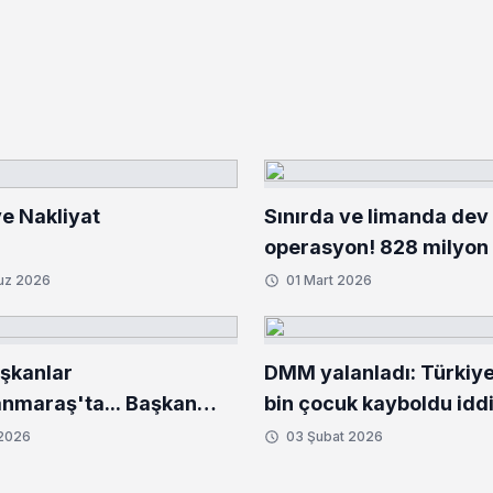
e Nakliyat
Sınırda ve limanda dev
operasyon! 828 milyon 
kilo uyuşturucu ele geçi
uz 2026
01 Mart 2026
aşkanlar
DMM yalanladı: Türkiy
maraş'ta... Başkan
bin çocuk kayboldu iddi
den deprem bölgesine
 2026
03 Şubat 2026