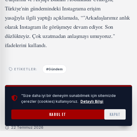
Türkiye'nin gündemindeki Instagrama erişim
yasağıyla ilgili yaptığı açıklamada, “"Arkadaşlarımız anlık
olarak Instagram ile görüşmeye devam ediyor. Son
düzlükteyiz. Çok uzatmadan anlaşmayı umuyoruz."
ifadelerini kullandı.
#Gündem
ETIKETLER:
Benzer Haberler
"Size daha iyi bir deneyim sunabilmek için sitemizde
çerezler (cookies) kullanıyoruz.
Detaylı Bilgi
KABUL ET
KAPAT
Evden Eve Nakliyat
22 Temmuz 2026