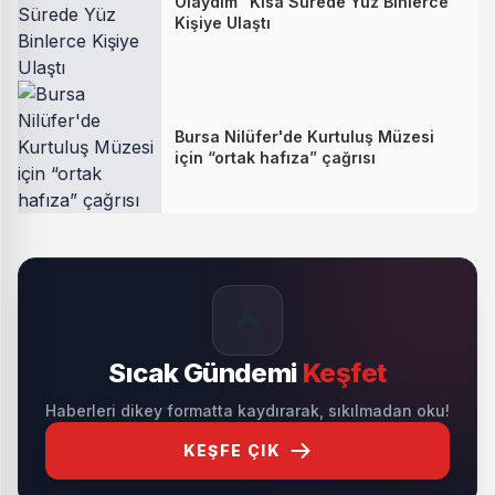
Olaydım” Kısa Sürede Yüz Binlerce
Kişiye Ulaştı
Bursa Nilüfer'de Kurtuluş Müzesi
için “ortak hafıza” çağrısı
🔥
Sıcak Gündemi
Keşfet
Haberleri dikey formatta kaydırarak, sıkılmadan oku!
KEŞFE ÇIK