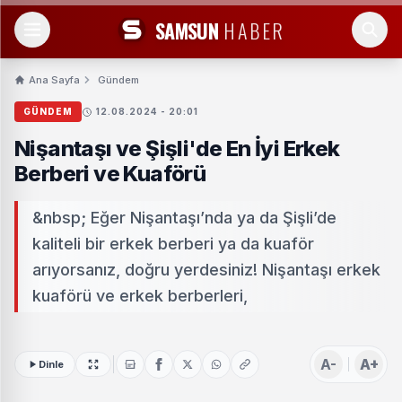
SAMSUN
HABER
Ana Sayfa
Gündem
GÜNDEM
12.08.2024 - 20:01
Nişantaşı ve Şişli'de En İyi Erkek
Berberi ve Kuaförü
&nbsp; Eğer Nişantaşı’nda ya da Şişli’de
kaliteli bir erkek berberi ya da kuaför
arıyorsanız, doğru yerdesiniz! Nişantaşı erkek
kuaförü ve erkek berberleri,
A-
A+
Dinle