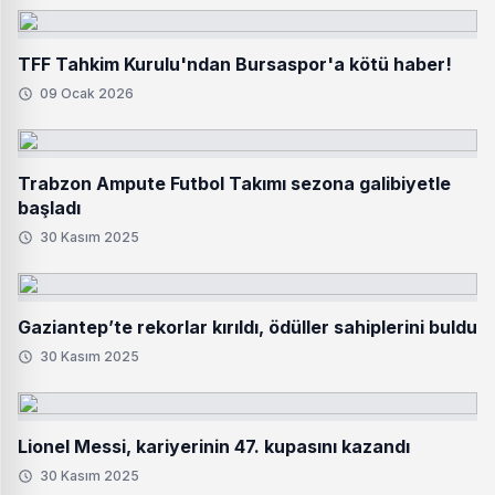
TFF Tahkim Kurulu'ndan Bursaspor'a kötü haber!
09 Ocak 2026
Trabzon Ampute Futbol Takımı sezona galibiyetle
başladı
30 Kasım 2025
Gaziantep’te rekorlar kırıldı, ödüller sahiplerini buldu
30 Kasım 2025
Lionel Messi, kariyerinin 47. kupasını kazandı
30 Kasım 2025