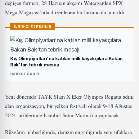
değişen formatı, 28 Haziran akşamı Watergarden SPX
Mega Mağazası’nda düzenlenen bir lansmanla tanıtıldı.
İLGİNİZİ ÇEKEBİLİR
Kış Olimpiyatları'na katılan milli kayakçılara Bakan
Bak'tan tebrik mesajı
HABERI OKU
Yeni dönemde TAYK Slam X Eker Olympos Regatta adını
alan organizasyon, bir yelken festivali olarak 9-18 Ağustos
2024 tarihlerinde İstanbul Setur Marina’da yapılacak.
Rüzgârın rehberliğinde, denizin enginliğinde yeni ufaklara