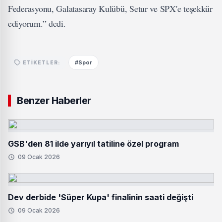
Federasyonu, Galatasaray Kulübü, Setur ve SPX'e teşekkür
ediyorum.” dedi.
#Spor
ETIKETLER:
Benzer Haberler
GSB'den 81 ilde yarıyıl tatiline özel program
09 Ocak 2026
Dev derbide 'Süper Kupa' finalinin saati değişti
09 Ocak 2026