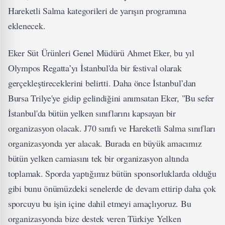
Hareketli Salma kategorileri de yarışın programına
eklenecek.
Eker Süt Ürünleri Genel Müdürü Ahmet Eker, bu yıl
Olympos Regatta’yı İstanbul'da bir festival olarak
gerçekleştireceklerini belirtti. Daha önce İstanbul’dan
Bursa Trilye'ye gidip gelindiğini anımsatan Eker, "Bu sefer
İstanbul'da bütün yelken sınıflarını kapsayan bir
organizasyon olacak. J70 sınıfı ve Hareketli Salma sınıfları
organizasyonda yer alacak. Burada en büyük amacımız
bütün yelken camiasını tek bir organizasyon altında
toplamak. Sporda yaptığımız bütün sponsorluklarda olduğu
gibi bunu önümüzdeki senelerde de devam ettirip daha çok
sporcuyu bu işin içine dahil etmeyi amaçlıyoruz. Bu
organizasyonda bize destek veren Türkiye Yelken