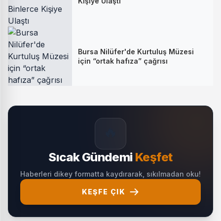
Kişiye Ulaştı
Bursa Nilüfer'de Kurtuluş Müzesi
için “ortak hafıza” çağrısı
🔥
Sıcak Gündemi
Keşfet
Haberleri dikey formatta kaydırarak, sıkılmadan oku!
KEŞFE ÇIK