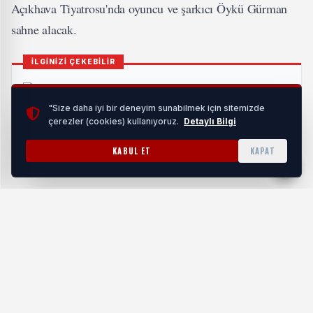
Açıkhava Tiyatrosu'nda oyuncu ve şarkıcı Öykü Gürman
sahne alacak.
İLGİNİZİ ÇEKEBİLİR
"Size daha iyi bir deneyim sunabilmek için sitemizde
çerezler (cookies) kullanıyoruz.
Detaylı Bilgi
Doğal Konfor Arayanların Tercihi Lateks Yataklar
KABUL ET
KAPAT
HABERI OKU
Zurnazen Festivali’nin üçüncü günü 28 Ağustos 2024
tarihinde Milas Atapark’ta yapılacak ve ses sanatçısı İsmail
Altunsaray Milas’ta performans sergileyecek. Festivalin
kapanışı ise 29 Ağustos 2024 günü Fethiye’de Beşkaza
Meydanı'nda oyuncu, şarkıcı Suzan Kardeş’in sahnesiyle
gerçekleşecek.