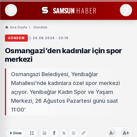
SAMSUN
HABER
Ana Sayfa
Gündem
GÜNDEM
24.08.2024 - 23:19
Osmangazi’den kadınlar için spor
merkezi
Osmangazi Belediyesi, Yenibağlar
Mahallesi’nde kadınlara özel spor merkezi
açıyor. Yenibağlar Kadın Spor ve Yaşam
Merkezi, 26 Ağustos Pazartesi günü saat
11:00’
A-
A+
Dinle