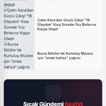
Çetin Kara’dan Güçlü Çıkış! “18
Olaydım” Kısa Sürede Yüz Binlerce
Kişiye Ulaştı
Bursa Nilüfer'de Kurtuluş Müzesi
için “ortak hafıza” çağrısı
🔥
Sıcak Gündemi
Keşfet