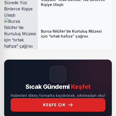
Kişiye Ulaştı
Bursa Nilüfer'de Kurtuluş Müzesi
için “ortak hafıza” çağrısı
🔥
Sıcak Gündemi
Keşfet
Haberleri dikey formatta kaydırarak, sıkılmadan oku!
KEŞFE ÇIK