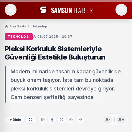
SAMSUN
HABER
Ana Sayfa
Teknoloji
TEKNOLOJI
08.07.2025 - 20:37
Pleksi Korkuluk Sistemleriyle
Güvenliği Estetikle Buluşturun
Modern mimaride tasarım kadar güvenlik de
büyük önem taşıyor. İşte tam bu noktada
pleksi korkuluk sistemleri devreye giriyor.
Cam benzeri şeffaflığı sayesinde
A-
A+
Dinle