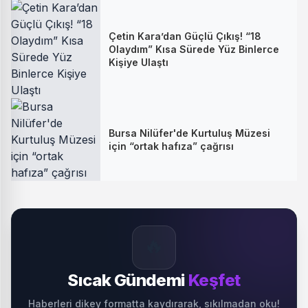
Çetin Kara’dan Güçlü Çıkış! “18
Olaydım” Kısa Sürede Yüz Binlerce
Kişiye Ulaştı
Bursa Nilüfer'de Kurtuluş Müzesi
için “ortak hafıza” çağrısı
🔥
Sıcak Gündemi
Keşfet
Haberleri dikey formatta kaydırarak, sıkılmadan oku!