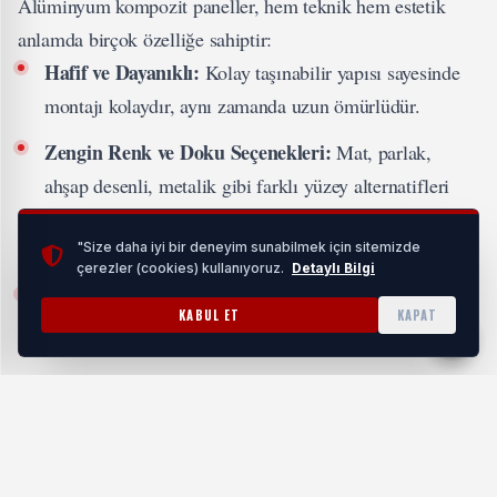
Alüminyum kompozit paneller, hem teknik hem estetik
anlamda birçok özelliğe sahiptir:
Hafif ve Dayanıklı:
Kolay taşınabilir yapısı sayesinde
montajı kolaydır, aynı zamanda uzun ömürlüdür.
Zengin Renk ve Doku Seçenekleri:
Mat, parlak,
ahşap desenli, metalik gibi farklı yüzey alternatifleri
Kolay Temizlenebilir:
sunar.
Kir ve lekeye karşı
dirençli yüzeyi sayesinde bakım gerektirmez.
"Size daha iyi bir deneyim sunabilmek için sitemizde
çerezler (cookies) kullanıyoruz.
Detaylı Bilgi
UV ve Hava Koşullarına Dayanım:
Dış mekanlarda
KABUL ET
KAPAT
renk solması ve deformasyon riski düşüktür.
Kullanım Alanları
Alüminyum kompozit panelin çok yönlü yapısı, onu farklı