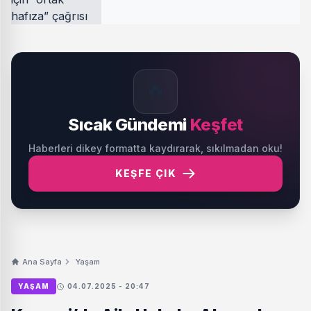
🔥
Sıcak Gündemi
Keşfet
Haberleri dikey formatta kaydırarak, sıkılmadan oku!
KEŞFE ÇIK
Ana Sayfa
Yaşam
YAŞAM
04.07.2025 - 20:47