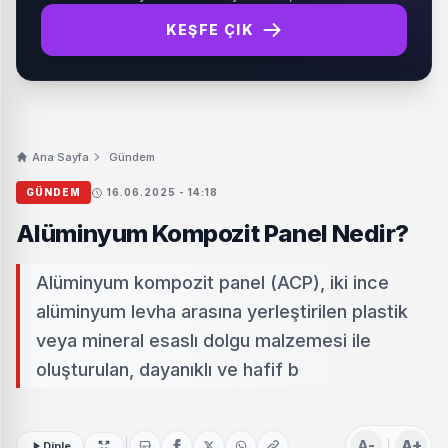
KEŞFE ÇIK
Ana Sayfa
Gündem
GÜNDEM
16.06.2025 - 14:18
Alüminyum Kompozit Panel Nedir?
Alüminyum kompozit panel (ACP), iki ince
alüminyum levha arasına yerleştirilen plastik
veya mineral esaslı dolgu malzemesi ile
oluşturulan, dayanıklı ve hafif b
A-
A+
Dinle