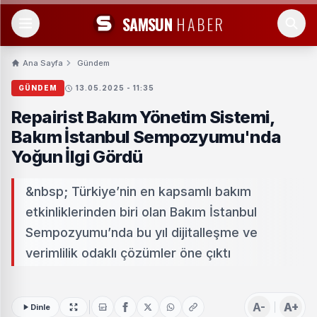
SAMSUN
HABER
Ana Sayfa
Gündem
GÜNDEM
13.05.2025 - 11:35
Repairist Bakım Yönetim Sistemi,
Bakım İstanbul Sempozyumu'nda
Yoğun İlgi Gördü
&nbsp; Türkiye’nin en kapsamlı bakım
etkinliklerinden biri olan Bakım İstanbul
Sempozyumu’nda bu yıl dijitalleşme ve
verimlilik odaklı çözümler öne çıktı
A-
A+
Dinle