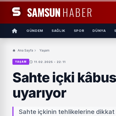
SAMSUN
HABER
GÜNDEM
SAĞLIK
SPOR
DÜNYA
Ana Sayfa
Yaşam
11.02.2025 - 22:11
YAŞAM
Sahte içki kâbu
uyarıyor
Sahte içkinin tehlikelerine dikka