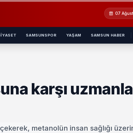
07 Ağus
SIYASET
SAMSUNSPOR
YAŞAM
SAMSUN HABER
suna karşı uzmanla
t çekerek, metanolün insan sağlığı üzeri