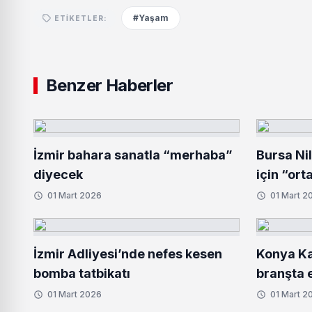
#Yaşam
ETIKETLER:
Benzer Haberler
İzmir bahara sanatla “merhaba”
Bursa Ni
diyecek
için “ort
01 Mart 2026
01 Mart 2
İzmir Adliyesi’nde nefes kesen
Konya Ka
bomba tatbikatı
branşta e
01 Mart 2026
01 Mart 2