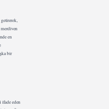
 getirerek,
a merdiven
inde en
e
şka bir
i ifade eden