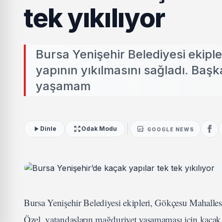
tek yıkılıyor
Bursa Yenişehir Belediyesi ekipl
yapının yıkılmasını sağladı. Baş
yaşamam
Dinle
Odak Modu
GOOGLE NEWS
Bursa Yenişehir Belediyesi ekipleri, Gökçesu Mahalles
Özel, vatandaşların mağduriyet yaşamaması için kaça