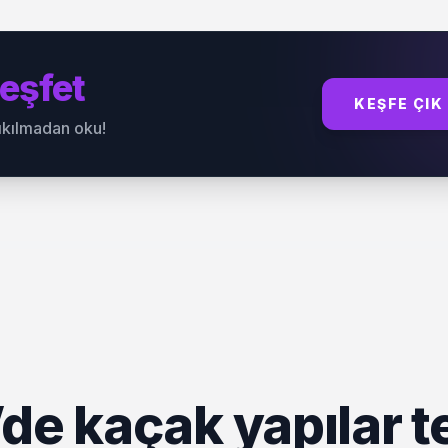
eşfet
KEŞFE ÇIK
sıkılmadan oku!
de kaçak yapılar t