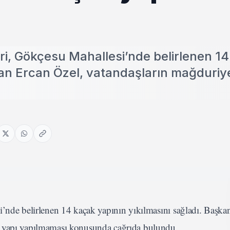
eri, Gökçesu Mahallesi’nde belirlenen 1
kan Ercan Özel, vatandaşların mağduriy
i’nde belirlenen 14 kaçak yapının yıkılmasını sağladı. Başka
k yapı yapılmaması konusunda çağrıda bulundu.