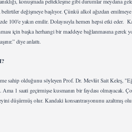
lanıklığı, konuşmada peltekleşme gibi durumlar meydana gelebi
a belirtiler değişmeye başlıyor. Çünkü alkol ağızdan emilmeye
zde 100'e yakın emilir. Dolayısıyla hemen hepsi etki eder. 
nması için başka herhangi bir maddeye bağlanmasına gerek y
ınır.” diye anlattı.
I?
me sahip olduğunu söyleyen Prof. Dr. Mevlüt Sait Keleş, "Eğe
ı. Ama 1 saati geçirmişse kusmanın bir faydası olmayacak. Ço
eyini düşürmüş olur. Kandaki konsantrasyonunu azaltmış olur