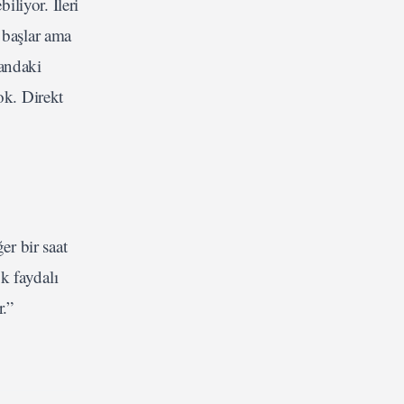
liyor. İleri
 başlar ama
Kandaki
ok. Direkt
r bir saat
k faydalı
.”