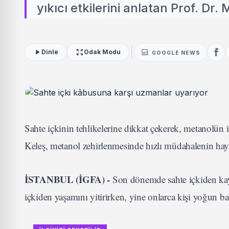
yıkıcı etkilerini anlatan Prof. Dr
Dinle
Odak Modu
GOOGLE NEWS
Sahte içkinin tehlikelerine dikkat çekerek, metanolün in
Keleş, metanol zehirlenmesinde hızlı müdahalenin hay
İSTANBUL (İGFA) -
Son dönemde sahte içkiden kayn
içkiden yaşamını yitirirken, yine onlarca kişi yoğun b