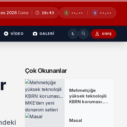
tos 2026
Cuma
16:43
--.--
--.--
VİDEO
GALERİ
GIRIŞ
Çok Okunanlar
r
Mehmetçiğe
yüksek teknolojili
KBRN koruması...
MKE’den yeni
donanım setleri
Masal
ndeki