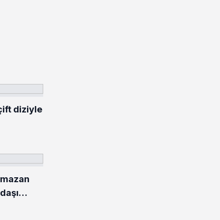
ft diziyle
amazan
ndaşı