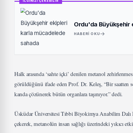
İLGİNİZİ ÇEKEBİLİR
Ordu'da Büyükşehir 
HABERI OKU
Halk arasında ‘sahte içki’ denilen metanol zehirlenmes
görüldüğünü ifade eden Prof. Dr. Keleş, “Bir saatten s
kanda çözünerek bütün organlara taşınıyor.” dedi.
Üsküdar Üniversitesi Tıbbi Biyokimya Anabilim Dalı Ba
çekerek, metanolün insan sağlığı üzerindeki yıkıcı etkile