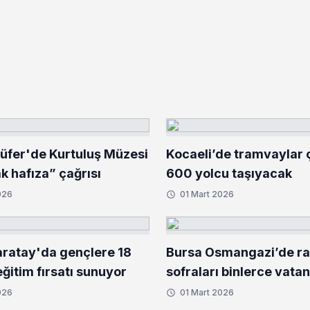
lüfer'de Kurtuluş Müzesi
Kocaeli’de tramvaylar çi
ak hafıza” çağrısı
600 yolcu taşıyacak
026
01 Mart 2026
ratay'da gençlere 18
Bursa Osmangazi’de r
ğitim fırsatı sunuyor
sofraları binlerce vata
buluşturuyor
026
01 Mart 2026