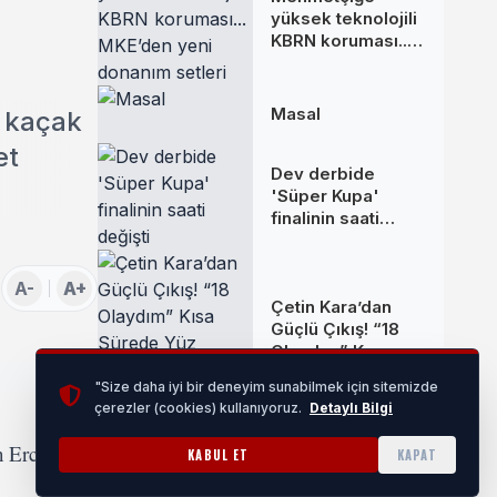
yüksek teknolojili
KBRN koruması...
MKE’den yeni
donanım setleri
Masal
4 kaçak
et
Dev derbide
'Süper Kupa'
finalinin saati
değişti
A-
A+
Çetin Kara’dan
Güçlü Çıkış! “18
Olaydım” Kısa
Sürede Yüz
"Size daha iyi bir deneyim sunabilmek için sitemizde
Binlerce Kişiye
çerezler (cookies) kullanıyoruz.
Detaylı Bilgi
Ulaştı
n Ercan
Bursa Nilüfer'de
KABUL ET
KAPAT
Kurtuluş Müzesi