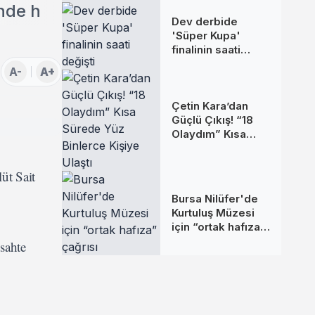
inde h
Dev derbide
'Süper Kupa'
finalinin saati
değişti
A-
A+
Çetin Kara’dan
Güçlü Çıkış! “18
Olaydım” Kısa
Sürede Yüz
Binlerce Kişiye
lüt Sait
Ulaştı
Bursa Nilüfer'de
Kurtuluş Müzesi
için “ortak hafıza”
çağrısı
sahte