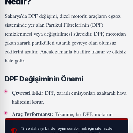
Nedir?
Sakarya'da DPF değişimi, dizel motorlu araçların egzoz
sisteminde yer alan Partikül Filtreleri'nin (DPF)
temizlenmesi veya değiştirilmesi sürecidir. DPF, motordan
çıkan zararlı partikülleri tutarak çevreye olan olumsuz
etkilerini azaltır. Ancak zamanla bu filtre tıkanır ve etkisiz
hale gelir.
DPF Değişiminin Önemi
Çevresel Etki:
DPF, zararlı emisyonları azaltarak hava
kalitesini korur.
Araç Performansı:
Tıkanmış bir DPF, motorun
performansını olumsuz etkiler. Bu nedenle Sakarya dpf
"Size daha iyi bir deneyim sunabilmek için sitemizde
değişimi, performansı artırır.