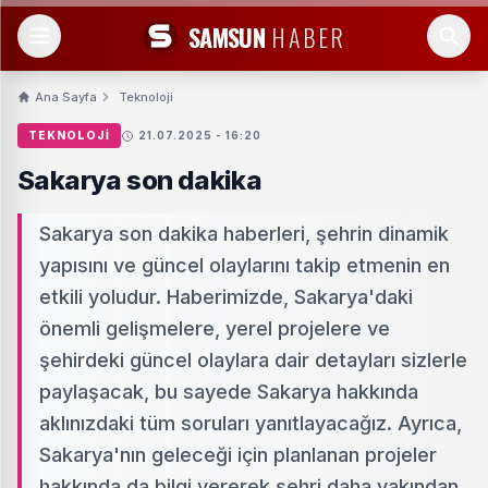
SAMSUN
HABER
Ana Sayfa
Teknoloji
TEKNOLOJI
21.07.2025 - 16:20
Sakarya son dakika
Sakarya son dakika haberleri, şehrin dinamik
yapısını ve güncel olaylarını takip etmenin en
etkili yoludur. Haberimizde, Sakarya'daki
önemli gelişmelere, yerel projelere ve
şehirdeki güncel olaylara dair detayları sizlerle
paylaşacak, bu sayede Sakarya hakkında
aklınızdaki tüm soruları yanıtlayacağız. Ayrıca,
Sakarya'nın geleceği için planlanan projeler
hakkında da bilgi vererek şehri daha yakından