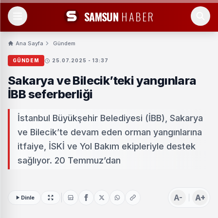
SAMSUN
HABER
Ana Sayfa
Gündem
GÜNDEM
25.07.2025 - 13:37
Sakarya ve Bilecik’teki yangınlara
İBB seferberliği
İstanbul Büyükşehir Belediyesi (İBB), Sakarya
ve Bilecik’te devam eden orman yangınlarına
itfaiye, İSKİ ve Yol Bakım ekipleriyle destek
sağlıyor. 20 Temmuz’dan
A-
A+
Dinle