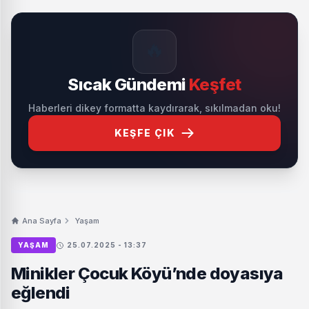
🔥
Sıcak Gündemi
Keşfet
Haberleri dikey formatta kaydırarak, sıkılmadan oku!
KEŞFE ÇIK
Ana Sayfa
Yaşam
YAŞAM
25.07.2025 - 13:37
Minikler Çocuk Köyü’nde doyasıya
eğlendi