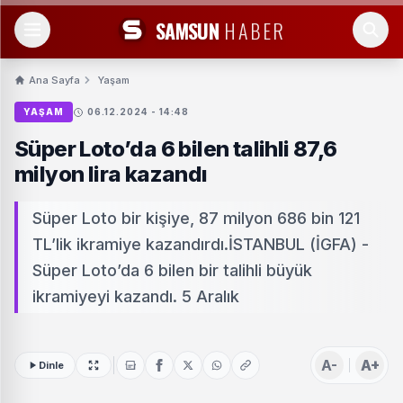
SAMSUN
HABER
Ana Sayfa
Yaşam
YAŞAM
06.12.2024 - 14:48
Süper Loto’da 6 bilen talihli 87,6
milyon lira kazandı
Süper Loto bir kişiye, 87 milyon 686 bin 121
TL’lik ikramiye kazandırdı.İSTANBUL (İGFA) -
Süper Loto’da 6 bilen bir talihli büyük
ikramiyeyi kazandı. 5 Aralık
A-
A+
Dinle