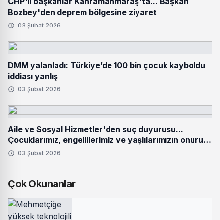
CHP'li başkanlar Kahramanmaraş'ta... Başkan
Bozbey'den deprem bölgesine ziyaret
03 Şubat 2026
DMM yalanladı: Türkiye’de 100 bin çocuk kayboldu
iddiası yanlış
03 Şubat 2026
Aile ve Sosyal Hizmetler'den suç duyurusu...
Çocuklarımız, engellilerimiz ve yaşlılarımızın onuru
hedef alınamaz
03 Şubat 2026
Çok Okunanlar