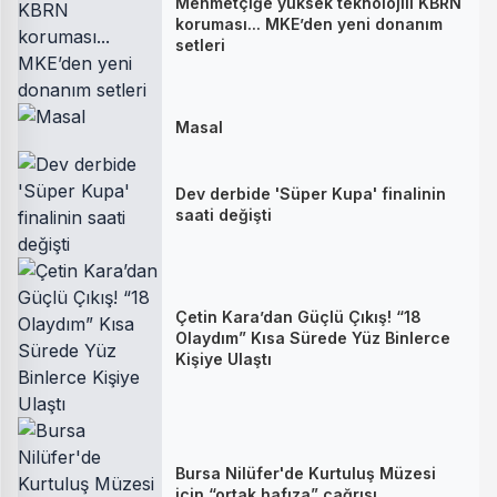
Mehmetçiğe yüksek teknolojili KBRN
koruması... MKE’den yeni donanım
setleri
Masal
Dev derbide 'Süper Kupa' finalinin
saati değişti
Çetin Kara’dan Güçlü Çıkış! “18
Olaydım” Kısa Sürede Yüz Binlerce
Kişiye Ulaştı
Bursa Nilüfer'de Kurtuluş Müzesi
için “ortak hafıza” çağrısı