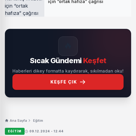
için “ortak hafıza” çağrısı
🔥
Sıcak Gündemi
Keşfet
Haberleri dikey formatta kaydırarak, sıkılmadan oku!
KEŞFE ÇIK
Ana Sayfa
Eğitim
EĞITIM
09.12.2024 - 12:44