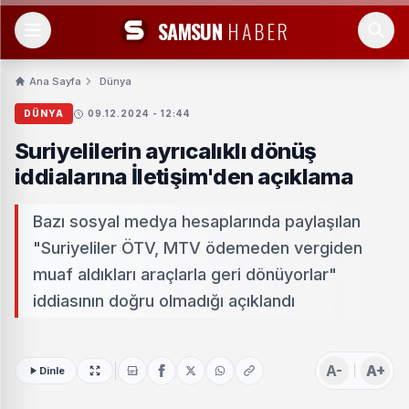
SAMSUN
HABER
Ana Sayfa
Dünya
DÜNYA
09.12.2024 - 12:44
Suriyelilerin ayrıcalıklı dönüş
iddialarına İletişim'den açıklama
Bazı sosyal medya hesaplarında paylaşılan
"Suriyeliler ÖTV, MTV ödemeden vergiden
muaf aldıkları araçlarla geri dönüyorlar"
iddiasının doğru olmadığı açıklandı
A-
A+
Dinle