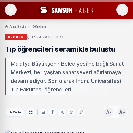
SAMSUN
HABER
Ana Sayfa
Gündem
GÜNDEM
17.03.2025 - 11:41
Tıp öğrencileri seramikle buluştu
Malatya Büyükşehir Belediyesi’ne bağlı Sanat
Merkezi, her yaştan sanatseveri ağırlamaya
devam ediyor. Son olarak İnönü Üniversitesi
Tıp Fakültesi öğrencileri,
A-
A+
Dinle