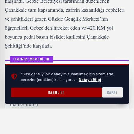
karşıladı. Gebze Belediyesi tarafından düzenlenen
Çanakkale turu kapsamında, zaferin kazanıldığı cepheleri
ve şehitlikleri gezen Güzide Gençlik Merkezi’nin
öğrencileri; Gebze’den hareket eden ve 420 KM yol
boyunca pedal basan bisiklet kafilesini Çanakkale
Şehitliği’nde karşıladı.
İLGİNİZİ ÇEKEBİLİR
"Size daha iyi bir deneyim sunabilmek için sitemizde
çerezler (cookies) kullanıyoruz.
Detaylı Bilgi
Ordu'da Büyükşehir ekipleri karla mücadelede
KABUL ET
KAPAT
sahada
HABERI OKU