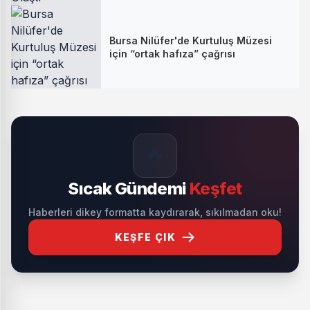
Bursa Nilüfer'de Kurtuluş Müzesi
için “ortak hafıza” çağrısı
🔥
Sıcak Gündemi
Keşfet
Haberleri dikey formatta kaydırarak, sıkılmadan oku!
KEŞFE ÇIK