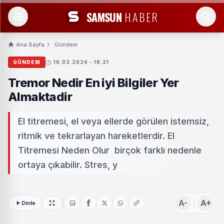
SAMSUN
HABER
Ana Sayfa
Gündem
GÜNDEM
16.03.2024 - 18:21
Tremor Nedir En iyi Bilgiler Yer
Almaktadir
El titremesi, el veya ellerde görülen istemsiz,
ritmik ve tekrarlayan hareketlerdir. El
Titremesi Neden Olur birçok farklı nedenle
ortaya çıkabilir. Stres, y
A-
A+
Dinle