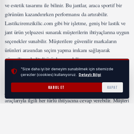
ve estetik tasarımı ile bilinir. Bu jantlar, araca sportif bir
görünüm kazandırırken performansı da artırabilir.
Lastikciremzikilic.com gibi bir işletme, geniş bir lastik ve
jant ürün yelpazesi sunarak müşterilerin ihtiyaçlarına uygun
seçenekler sunabilir. Müşterilere güvenilir markaların
ürünleri arasından seçim yapma imkanı sağlayarak
güvenilir ve kaliteli ürünler sunabilir.
"Size daha iyi bir deneyim sunabilmek için sitemizde
çerezler (cookies) kullanıyoruz.
Detaylı Bilgi
Profesyonel ekipman ve uzman kadrosuyla lastik değişimi,
KABUL ET
KAPAT
jant tamiri, balans ayarı gibi hizmetler sunarak müşterilerin
araçlarıyla ilgili her türlü ihtiyacına cevap verebilir. Müşteri
memnuniyetini ön planda tutan hizmet anlayışıyla,
müşteriye en iyi deneyimi sunmayı hedefleyebilir.
Lastikciremzikilic.com gibi bir işletme, online platformda