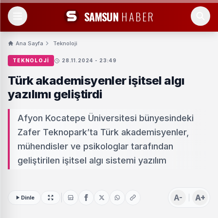
SAMSUN
HABER
Ana Sayfa
Teknoloji
TEKNOLOJI
28.11.2024 - 23:49
Türk akademisyenler işitsel algı
yazılımı geliştirdi
Afyon Kocatepe Üniversitesi bünyesindeki
Zafer Teknopark’ta Türk akademisyenler,
mühendisler ve psikologlar tarafından
geliştirilen işitsel algı sistemi yazılım
A-
A+
Dinle