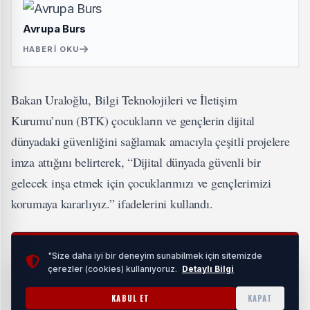
Avrupa Burs
HABERI OKU
Bakan Uraloğlu, Bilgi Teknolojileri ve İletişim
Kurumu’nun (BTK) çocukların ve gençlerin dijital
dünyadaki güvenliğini sağlamak amacıyla çeşitli projelere
imza attığını belirterek, “Dijital dünyada güvenli bir
gelecek inşa etmek için çocuklarımızı ve gençlerimizi
korumaya kararlıyız.” ifadelerini kullandı.
Dijital zorbalığın çocukların ve gençlerin sosyal, duygusal
"Size daha iyi bir deneyim sunabilmek için sitemizde
ve fiziksel sağlığı üzerinde yıkıcı etkiler yarattığını
çerezler (cookies) kullanıyoruz.
Detaylı Bilgi
vurgulayan Bakan Uraloğlu, “Dijital şiddet yalnızca
KABUL ET
KAPAT
bireyleri değil, toplumsal huzuru da tehdit ediyor. Siber