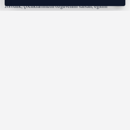
zorbalık, çocuklarımızın özgüvenini sarsan, eğitim
başarısını olumsuz etkileyen ve sosyal ilişkilerini zedeleyen
bir sorun haline geldi. Bu nedenle, teknolojiyi bilinçli
kullanmayı teşvik etmek ve aileleri bilinçlendirmek en
önemli önceliğimizdir.” şeklinde konuştu.
“GÜVENLİ İNTERNET MERKEZİ İLE BİLİNÇLİ
KULLANIMI TEŞVİK EDİYORUZ”
Bakan Uraloğlu, 2016 yılında kurulan Güvenli İnternet
Merkezi’nin çalışmalarına dikkat çekti.
Bilinçlendirme faaliyetleri kapsamında
www.guvenliweb.org.tr üzerinden sağlanan bilgilerle
toplumun geniş kesimlerine ulaşmayı sürdürdüklerini