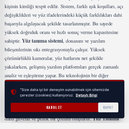
kişinin kimliği tespit edilir. Sistem, farklı ışık koşulları, açı
değişiklikleri ve yüz ifadelerindeki küçük farklılıkları dahi
başarıyla algılayacak şekilde tasarlanmıştır. Bu sayede
yüksek doğruluk oranı ve hızlı sonuç verme kapasitesine
Yüz tanıma sistemi
sahiptir.
, donanım ve yazılım
bileşenlerinin sıkı entegrasyonuyla çalışır. Yüksek
çözünürlüklü kameralar, yüz hatlarını net şekilde
yakalarken, gelişmiş yazılım platformları gerçek zamanlı
analiz ve eşleştirme yapar. Bu teknolojinin bir diğer
avantajı, kişinin herhangi bir fiziksel temasa gerek
"Size daha iyi bir deneyim sunabilmek için sitemizde
olmadan doğrulanabilmesidir. Bu, hem kullanım kolaylığı
çerezler (cookies) kullanıyoruz.
Detaylı Bilgi
sağlar hem de hijyenik bir geçiş kontrolü sunar. Böylece,
KABUL ET
KAPAT
sistemler fiziksel anahtar, kart veya parolalara kıyasla çok
Yüz Tanıma
daha güvenli ve pratik bir çözüm oluşturur.
Sistemi Güvenlik Alanındaki Uygulamaları
Yüz tanıma