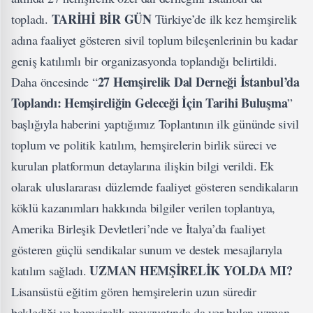
TARİHİ BİR GÜN
topladı.
Türkiye’de ilk kez hemşirelik
adına faaliyet gösteren sivil toplum bileşenlerinin bu kadar
geniş katılımlı bir organizasyonda toplandığı belirtildi.
27 Hemşirelik Dal Derneği İstanbul’da
Daha öncesinde “
Toplandı: Hemşireliğin Geleceği İçin Tarihi Buluşma
”
başlığıyla haberini yaptığımız Toplantının ilk gününde sivil
toplum ve
politik
katılım, hemşirelerin birlik süreci ve
kurulan platformun detaylarına ilişkin bilgi verildi. Ek
olarak
uluslararası
düzlemde faaliyet gösteren sendikaların
köklü kazanımları hakkında bilgiler verilen toplantıya,
Amerika Birleşik Devletleri’nde ve İtalya’da faaliyet
gösteren güçlü sendikalar sunum ve destek mesajlarıyla
UZMAN HEMŞİRELİK YOLDA MI?
katılım sağladı.
Lisansüstü eğitim gören hemşirelerin uzun süredir
beklediği ve hemşirelik mevzuatında da yer bulan uzman