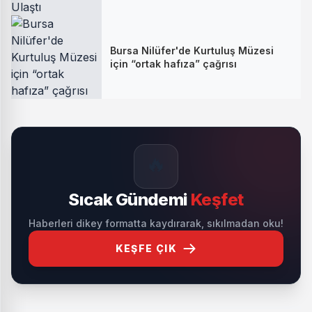
Bursa Nilüfer'de Kurtuluş Müzesi
için “ortak hafıza” çağrısı
🔥
Sıcak Gündemi
Keşfet
Haberleri dikey formatta kaydırarak, sıkılmadan oku!
KEŞFE ÇIK