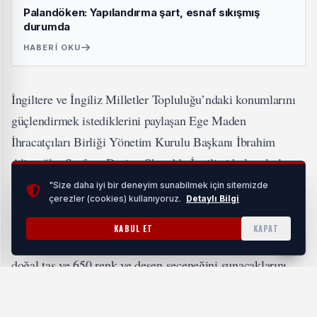
Palandöken: Yapılandırma şart, esnaf sıkışmış
durumda
HABERI OKU
İngiltere ve İngiliz Milletler Topluluğu’ndaki konumlarını
güçlendirmek istediklerini paylaşan Ege Maden
İhracatçıları Birliği Yönetim Kurulu Başkanı İbrahim
Alimoğlu, Surface Design Show’da İngiliz ithalatçılarla
ikili iş görüşmeleri yapacaklarını, mimarlar, iç ve dış
"Size daha iyi bir deneyim sunabilmek için sitemizde
çerezler (cookies) kullanıyoruz.
Detaylı Bilgi
mekân tasarımcılarıyla bir araya geleceklerini dile getirdi.
KABUL ET
KAPAT
Türk doğal taş sektörü olarak mimarlara 150 farklı çeşit
doğal taş ve 650 renk ve desen seçeneğini sunacaklarını
anlatan Başkan Alimoğlu, “İngiltere’de Türk doğal
taşlarının daha çok tercih edilmesi için mimarların Türk