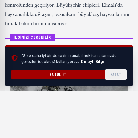
kontrolünden geçiriyor. Büyükşehir ekipleri, Elmalı’da
hayvancılıkla uğraşan, besicilerin büyükbaş hayvanlarının
tırnak bakımlarını da yapıyor.
İLGİNİZİ ÇEKEBİLİR
"Size daha iyi bir deneyim sunabilmek için sitemizde
çerezler (cookies) kullanıyoruz.
Detaylı Bilgi
KABUL ET
KAPAT
Ordu'da Büyükşehir ekipleri karla mücadelede
sahada