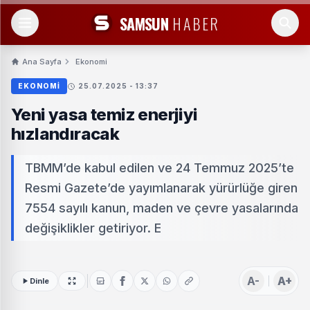
SAMSUN
HABER
Ana Sayfa
Ekonomi
EKONOMI
25.07.2025 - 13:37
Yeni yasa temiz enerjiyi
hızlandıracak
TBMM’de kabul edilen ve 24 Temmuz 2025’te
Resmi Gazete’de yayımlanarak yürürlüğe giren
7554 sayılı kanun, maden ve çevre yasalarında
değişiklikler getiriyor. E
A-
A+
Dinle