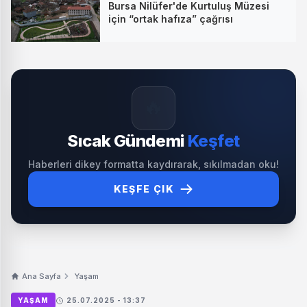
Bursa Nilüfer'de Kurtuluş Müzesi
için “ortak hafıza” çağrısı
🔥
Sıcak Gündemi
Keşfet
Haberleri dikey formatta kaydırarak, sıkılmadan oku!
KEŞFE ÇIK
Ana Sayfa
Yaşam
YAŞAM
25.07.2025 - 13:37