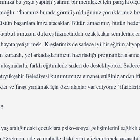
larımıza bu yaşta yapılan yatırım bir memleket için parayla öl
mamoğlu, “İnanınız burada görmüş olduğunuz çocuklarımız bi
ok üstün başarılara imza atacaklar. Bütün amacımız, bütün hede
 İstanbul’umuzun da kreş hizmetinden uzak kalan semtlerine 
ayata yetiştirmek. Kreşlerimiz de sadece iyi bir eğitim altyap
m kurarak, yol arkadaşlarımızın hazırladığı programlarla anne
buluşmalarla, farklı eğitimlerle sizleri de destekliyoruz. Sade
 Büyükşehir Belediyesi kurumumuza emanet ettiğiniz andan it
n ve fırsat yaratmak için özel alanlar var ediyoruz” ifadeleri
R?
ş aralığındaki çocuklara psiko-sosyal gelişimlerini sağlıklı 
mda öğretmen, aile ve mahalle ilişkilerini güçlendirerek yaşayabi