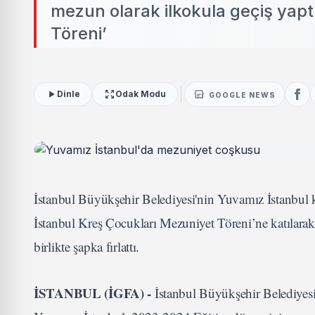
mezun olarak ilkokula geçiş yap
Töreni’
Dinle
Odak Modu
GOOGLE NEWS
İstanbul Büyükşehir Belediyesi'nin Yuvamız İstanbul 
İstanbul Kreş Çocukları Mezuniyet Töreni’ne katılar
birlikte şapka fırlattı.
İSTANBUL (İGFA) -
İstanbul Büyükşehir Belediyesi’n