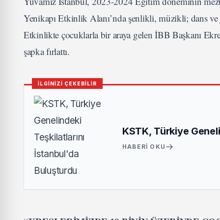
Yuvamız İstanbul, 2023-2024 Eğitim döneminin mezunl
Yenikapı Etkinlik Alanı’nda şenlikli, müzikli; dans ve 
Etkinlikte çocuklarla bir araya gelen İBB Başkanı Ek
şapka fırlattı.
İLGİNİZİ ÇEKEBİLİR
KSTK, Türkiye Genelin
HABERI OKU