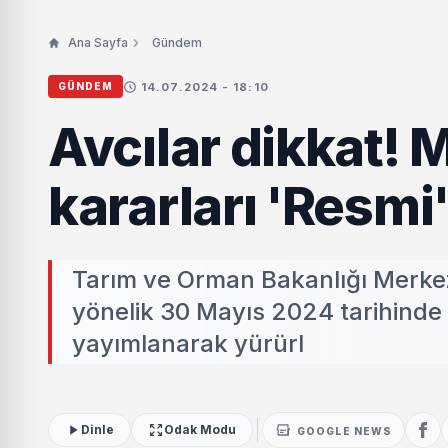
Ana Sayfa
Gündem
14.07.2024 - 18:10
GÜNDEM
Avcılar dikkat!
kararları 'Resmi'
Tarım ve Orman Bakanlığı Merk
yönelik 30 Mayıs 2024 tarihinde
yayımlanarak yürürl
Dinle
Odak Modu
GOOGLE NEWS