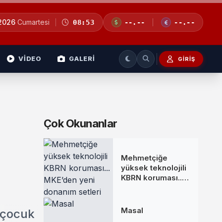
 2026
Cumartesi
08:53
--.--
--.--
VİDEO
GALERİ
GIRIŞ
Çok Okunanlar
Mehmetçiğe
yüksek teknolojili
KBRN koruması...
MKE’den yeni
donanım setleri
Masal
 çocuk