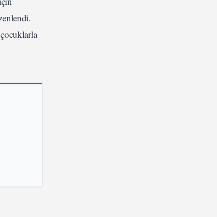
için
zenlendi.
 çocuklarla