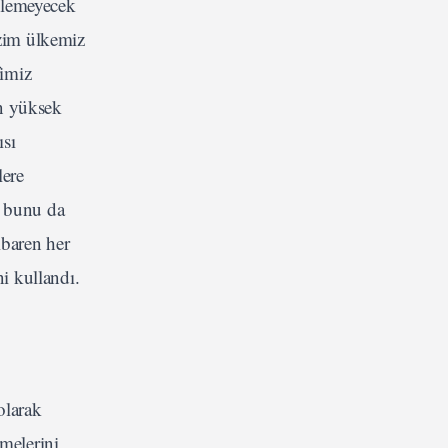
çülemeyecek
zim ülkemiz
fimiz
en yüksek
ısı
lere
ce bunu da
ibaren her
ni kullandı.
olarak
lmelerini