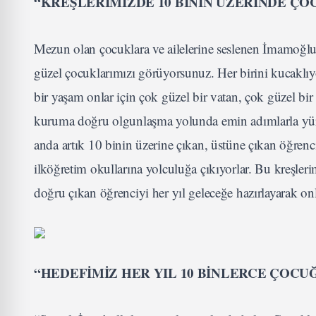
“KREŞLERİMİZDE 10 BİNİN ÜZERİNDE Ç
Mezun olan çocuklara ve ailelerine seslenen İmamoğlu,
güzel çocuklarımızı görüyorsunuz. Her birini kucaklıyor
bir yaşam onlar için çok güzel bir vatan, çok güzel bir
kuruma doğru olgunlaşma yolunda emin adımlarla yürü
anda artık 10 binin üzerine çıkan, üstüne çıkan öğrencil
ilköğretim okullarına yolculuğa çıkıyorlar. Bu kreşler
doğru çıkan öğrenciyi her yıl geleceğe hazırlayarak o
“HEDEFİMİZ HER YIL 10 BİNLERCE ÇOC