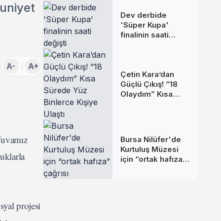
zuniyet
Dev derbide
'Süper Kupa'
finalinin saati
değişti
A-
A+
Çetin Kara’dan
Güçlü Çıkış! “18
Olaydım” Kısa
Sürede Yüz
Binlerce Kişiye
Ulaştı
 Yuvamız
Bursa Nilüfer'de
Kurtuluş Müzesi
uklarla
için “ortak hafıza”
çağrısı
syal projesi