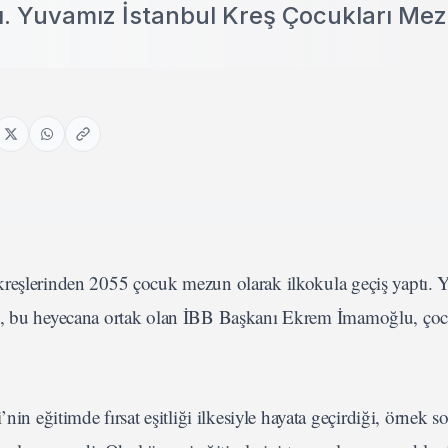
tı. Yuvamız İstanbul Kreş Çocukları Me
kreşlerinden 2055 çocuk mezun olarak ilkokula geçiş yaptı.
ak, bu heyecana ortak olan İBB Başkanı Ekrem İmamoğlu, çoc
in eğitimde fırsat eşitliği ilkesiyle hayata geçirdiği, örnek so