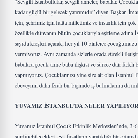
“Sevgili İstanbullular, sevgili anneler, babalar. Çocuk
kadar güçlü bir gelecek yatırımıdır” diyen Başkan İ
için, şehrimiz için hatta milletimiz ve insanlık için ç
özellikle dünyanın bütün çocuklarıyla eşitleme adına
sayıda kreşleri açarak, her yıl 10 binlerce çocuğumuzu h
vermiyoruz. Aynı zamanda sizlerle orada sürekli iletişi
babalara çocuk anne baba ilişkisi ve sürece dair farklı 
yapmıyoruz. Çocuklarınızı yine size ait olan İstanbul
ebeveynin daha ferah bir biçimde iş bulmalarına da imkâ
YUVAMIZ İSTANBUL’DA NELER YAPILIYO
Yuvamız İstanbul Çocuk Etkinlik Merkezleri’nde, 3-6 ya
sürdürebilecekleri, eşit fırsatların yaratıldığı bir orta