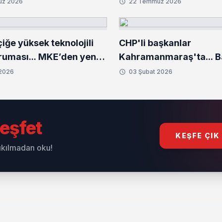
uz 2026
22 Temmuz 2026
ğe yüksek teknolojili
CHP'li başkanlar
uması... MKE’den yeni
Kahramanmaraş'ta... 
setleri
Bozbey'den deprem bö
 2026
03 Şubat 2026
ziyaret
eşfet
KEŞFE ÇIK
sıkılmadan oku!