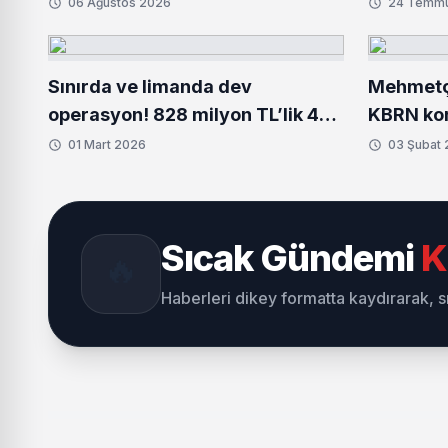
06 Ağustos 2026
24 Temm
Sınırda ve limanda dev
Mehmetçi
operasyon! 828 milyon TL’lik 484
KBRN kor
kilo uyuşturucu ele geçirildi
donanım 
01 Mart 2026
03 Şubat
Sıcak Gündemi
K
🔥
Haberleri dikey formatta kaydırarak, 