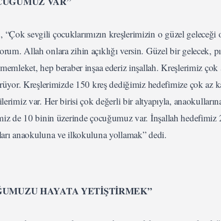
OCUĞUMUZ VAR”
 “Çok sevgili çocuklarımızın kreşlerimizin o güzel geleceği 
um. Allah onlara zihin açıklığı versin. Güzel bir gelecek, pı
 memleket, hep beraber inşaa ederiz inşallah. Kreşlerimiz çok a
yor. Kreşlerimizde 150 kreş dediğimiz hedefimize çok az ka
erimiz var. Her birisi çok değerli bir altyapıyla, anaokulların
imiz de 10 binin üzerinde çocuğumuz var. İnşallah hedefimiz 
nları anaokuluna ve ilkokuluna yollamak” dedi.
UĞUMUZU HAYATA YETİŞTİRMEK”