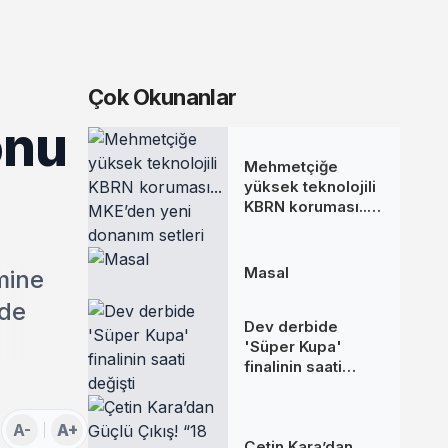
Çok Okunanlar
onu
Mehmetçiğe
yüksek teknolojili
KBRN koruması...
MKE’den yeni
donanım setleri
Masal
mine
'de
Dev derbide
'Süper Kupa'
finalinin saati
değişti
A-
A+
Çetin Kara’dan