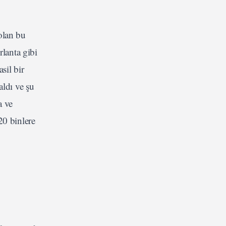
olan bu
rlanta gibi
sil bir
ldı ve şu
a ve
20 binlere