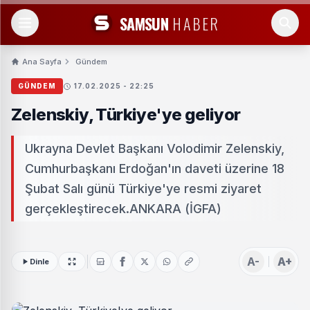
SAMSUN
HABER
Ana Sayfa
Gündem
GÜNDEM
17.02.2025 - 22:25
Zelenskiy, Türkiye'ye geliyor
Ukrayna Devlet Başkanı Volodimir Zelenskiy,
Cumhurbaşkanı Erdoğan'ın daveti üzerine 18
Şubat Salı günü Türkiye'ye resmi ziyaret
gerçekleştirecek.ANKARA (İGFA)
A-
A+
Dinle