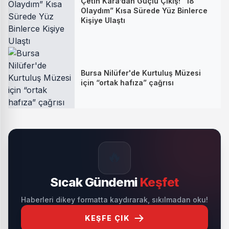
Çetin Kara’dan Güçlü Çıkış! “18
Olaydım” Kısa Sürede Yüz Binlerce
Kişiye Ulaştı
Bursa Nilüfer'de Kurtuluş Müzesi
için “ortak hafıza” çağrısı
🔥
Sıcak Gündemi
Keşfet
Haberleri dikey formatta kaydırarak, sıkılmadan oku!
KEŞFE ÇIK