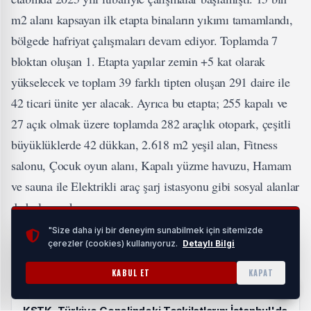
m2 alanı kapsayan ilk etapta binaların yıkımı tamamlandı,
bölgede hafriyat çalışmaları devam ediyor. Toplamda 7
bloktan oluşan 1. Etapta yapılar zemin +5 kat olarak
yükselecek ve toplam 39 farklı tipten oluşan 291 daire ile
42 ticari ünite yer alacak. Ayrıca bu etapta; 255 kapalı ve
27 açık olmak üzere toplamda 282 araçlık otopark, çeşitli
büyüklüklerde 42 dükkan, 2.618 m2 yeşil alan, Fitness
salonu, Çocuk oyun alanı, Kapalı yüzme havuzu, Hamam
ve sauna ile Elektrikli araç şarj istasyonu gibi sosyal alanlar
da bulunacak.
"Size daha iyi bir deneyim sunabilmek için sitemizde
İLGİNİZİ ÇEKEBİLİR
çerezler (cookies) kullanıyoruz.
Detaylı Bilgi
KABUL ET
KAPAT
KSTK, Türkiye Genelindeki Teşkilatlarını İstanbul'da