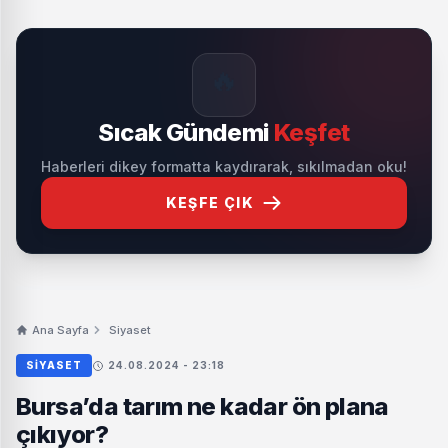
🔥
Sıcak Gündemi
Keşfet
Haberleri dikey formatta kaydırarak, sıkılmadan oku!
KEŞFE ÇIK
Ana Sayfa
Siyaset
SIYASET
24.08.2024 - 23:18
Bursa’da tarım ne kadar ön plana
çıkıyor?