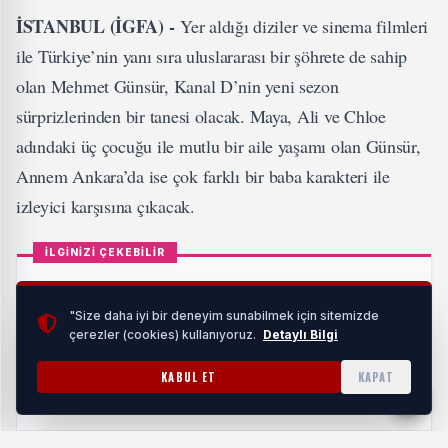
İSTANBUL (İGFA) -
Yer aldığı diziler ve sinema filmleri
ile Türkiye’nin yanı sıra uluslararası bir şöhrete de sahip
olan Mehmet Günsür, Kanal D’nin yeni sezon
sürprizlerinden bir tanesi olacak. Maya, Ali ve Chloe
adındaki üç çocuğu ile mutlu bir aile yaşamı olan Günsür,
Annem Ankara’da ise çok farklı bir baba karakteri ile
izleyici karşısına çıkacak.
İLGİNİZİ ÇEKEBİLİR
"Size daha iyi bir deneyim sunabilmek için sitemizde
çerezler (cookies) kullanıyoruz.
Detaylı Bilgi
Çetin Kara’dan Güçlü Çıkış! “18 Olaydım” Kısa
Sürede Yüz Binlerce Kişiye Ulaştı
KABUL ET
KAPAT
HABERI OKU