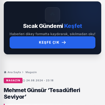
🔥
Sıcak Gündemi
Keşfet
Haberleri dikey formatta kaydırarak, sıkılmadan oku!
KEŞFE ÇIK
Ana Sayfa
Magazin
MAGAZIN
24.08.2024 - 23:18
Mehmet Günsür ‘Tesadüfleri
Seviyor’