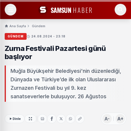
SAMSUN
HABER
Ana Sayfa
Gündem
GÜNDEM
24.08.2024 - 23:18
Zurna Festivali Pazartesi günü
başlıyor
Muğla Büyükşehir Belediyesi'nin düzenlediği,
Dünyada ve Türkiye’de ilk olan Uluslararası
Zurnazen Festivali bu yıl 9. kez
sanatseverlerle buluşuyor. 26 Ağustos
A-
A+
Dinle