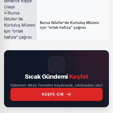
Bursa Nilüfer'de Kurtuluş Müzesi
için “ortak hafıza” çağrısı
🔥
Sıcak Gündemi
Keşfet
Haberleri dikey formatta kaydırarak, sıkılmadan oku!
KEŞFE ÇIK