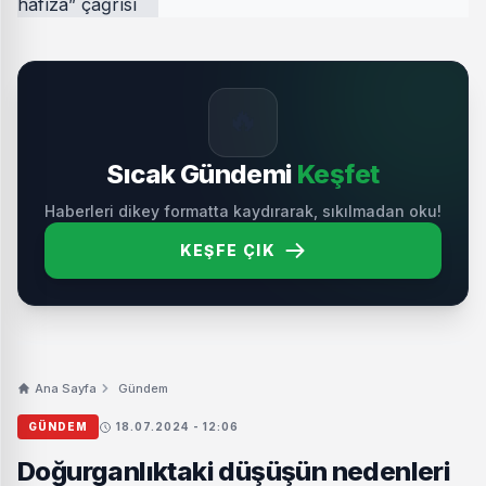
🔥
Sıcak Gündemi
Keşfet
Haberleri dikey formatta kaydırarak, sıkılmadan oku!
KEŞFE ÇIK
Ana Sayfa
Gündem
GÜNDEM
18.07.2024 - 12:06
Doğurganlıktaki düşüşün nedenleri