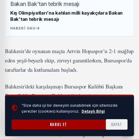
Kış Olimpiyatları'na katılan milli kayakçılara Bakan
Bak'tan tebrik mesajı
HABERI OKU
Balıkesir’de oynanan maçta Artvin Hopaspor’u 2-1 mağlup
eden yeşil-beyazlı ekip, zirveyi garantilerken, Bursaspor'da
taraftarlar da kutlamalara başladı.
Balıkesir'deki karşılaşmayı Bursaspor Kulübü Başkanı
Enes Çelik, Bursa ve Balıkesirli idareci, siyasetçi ve
yöneticilerle birlikte tribünden izledi.
"Size daha iyi bir deneyim sunabilmek için sitemizde
çerezler (cookies) kullanıyoruz.
Detaylı Bilgi
KABUL ET
KAPAT
Bursa’da binlerce taraftar, Atatürk Spor Kompleksi Matlı