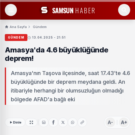
SAMSUN
HABER
Ana Sayfa
Gündem
GÜNDEM
13.04.2025 - 21:51
Amasya'da 4.6 büyüklüğünde
deprem!
Amasya'nın Taşova ilçesinde, saat 17.43’te 4.6
büyüklüğünde bir deprem meydana geldi. An
itibariyle herhangi bir olumsuzluğun olmadığı
bölgede AFAD'a bağlı eki
A-
A+
Dinle