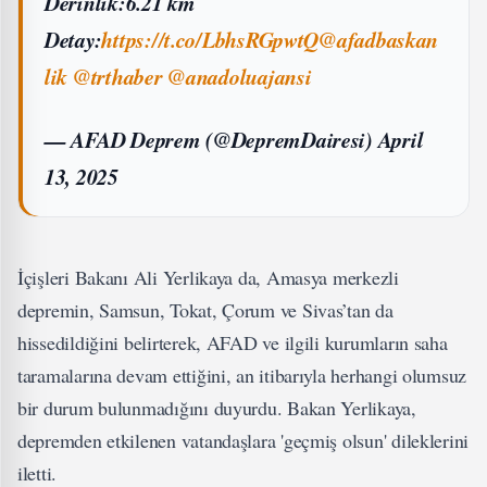
Derinlik:6.21 km
Detay:
https://t.co/LbhsRGpwtQ
@afadbaskan
lik
@trthaber
@anadoluajansi
— AFAD Deprem (@DepremDairesi)
April
13, 2025
İçişleri Bakanı Ali Yerlikaya da, Amasya merkezli
depremin, Samsun, Tokat, Çorum ve Sivas’tan da
hissedildiğini belirterek, AFAD ve ilgili kurumların saha
taramalarına devam ettiğini, an itibarıyla herhangi olumsuz
bir durum bulunmadığını duyurdu. Bakan Yerlikaya,
depremden etkilenen vatandaşlara 'geçmiş olsun' dileklerini
iletti.