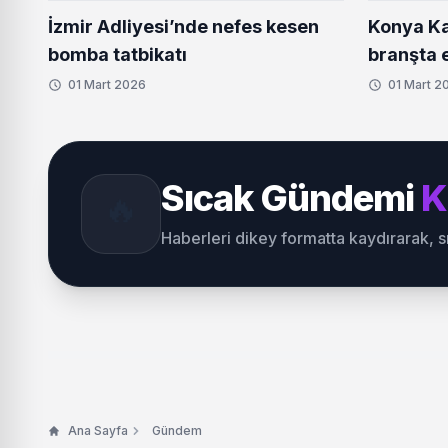
İzmir Adliyesi’nde nefes kesen
Konya Ka
bomba tatbikatı
branşta e
01 Mart 2026
01 Mart 2
Sıcak Gündemi
K
🔥
Haberleri dikey formatta kaydırarak, 
Ana Sayfa
Gündem