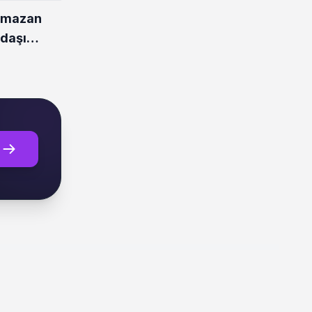
amazan
ndaşı