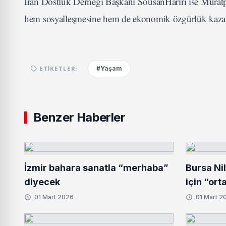
İran Dostluk Derneği Başkanı SousanHarırı ise Muratpaşa
hem sosyalleşmesine hem de ekonomik özgürlük kazan
#Yaşam
ETIKETLER:
Benzer Haberler
İzmir bahara sanatla “merhaba”
Bursa Ni
diyecek
için “ort
01 Mart 2026
01 Mart 2