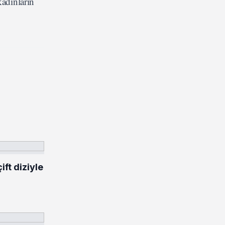
kadınların
ft diziyle