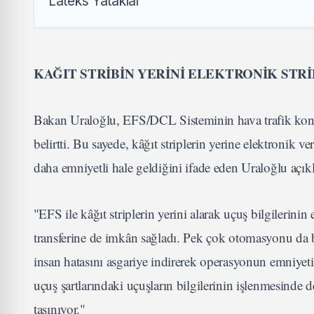
KAĞIT STRİBİN YERİNİ ELEKTRONİK STRİ
Bakan Uraloğlu, EFS/DCL Sisteminin hava trafik kontr
belirtti. Bu sayede, kâğıt striplerin yerine elektronik ve
daha emniyetli hale geldiğini ifade eden Uraloğlu açık
"EFS ile kâğıt striplerin yerini alarak uçuş bilgilerini
transferine de imkân sağladı. Pek çok otomasyonu da be
insan hatasını asgariye indirerek operasyonun emniyet
uçuş şartlarındaki uçuşların bilgilerinin işlenmesinde
taşınıyor."