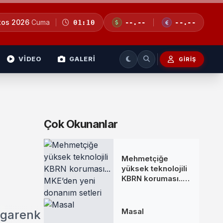
tos 2026
Cuma
01:10
--.--
--.--
VİDEO
GALERİ
GIRIŞ
Çok Okunanlar
Mehmetçiğe
yüksek teknolojili
KBRN koruması...
MKE’den yeni
donanım setleri
Masal
ngarenk