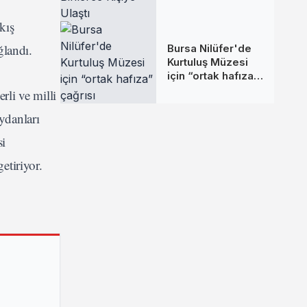
Binlerce Kişiye
kış
Ulaştı
ğlandı.
Bursa Nilüfer'de
Kurtuluş Müzesi
için “ortak hafıza”
çağrısı
rli ve milli
ydanları
si
tiriyor.