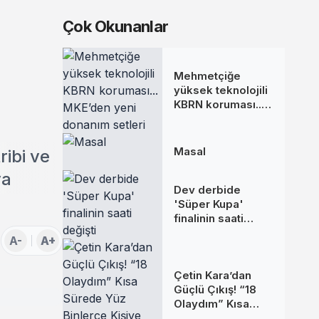
Çok Okunanlar
Mehmetçiğe
yüksek teknolojili
KBRN koruması...
MKE’den yeni
donanım setleri
Masal
ribi ve
ya
Dev derbide
'Süper Kupa'
finalinin saati
değişti
A-
A+
Çetin Kara’dan
Güçlü Çıkış! “18
Olaydım” Kısa
Sürede Yüz