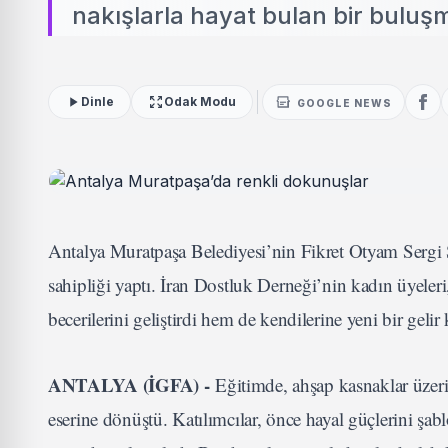
nakışlarla hayat bulan bir buluşm
Dinle
Odak Modu
GOOGLE NEWS
Antalya Muratpaşa Belediyesi’nin Fikret Otyam Sergi 
sahipliği yaptı. İran Dostluk Derneği’nin kadın üyeler
becerilerini geliştirdi hem de kendilerine yeni bir gelir k
ANTALYA (İGFA) -
Eğitimde, ahşap kasnaklar üzerin
eserine dönüştü. Katılımcılar, önce hayal güçlerini şabl