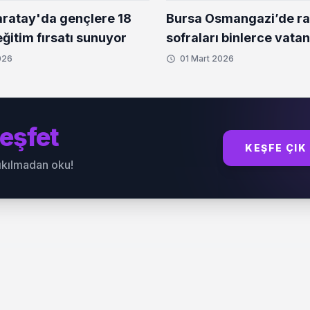
ratay'da gençlere 18
Bursa Osmangazi’de r
ğitim fırsatı sunuyor
sofraları binlerce vata
buluşturuyor
026
01 Mart 2026
eşfet
KEŞFE ÇIK
sıkılmadan oku!