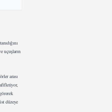
tanıdığını
ve uçuşların
örler arası
ifletiyor,
 görerek
üst düzeye