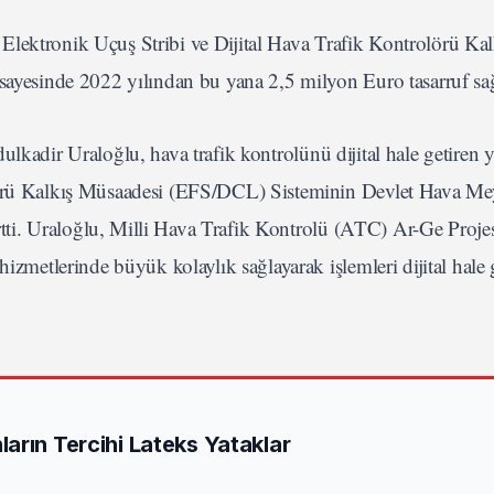
li Elektronik Uçuş Stribi ve Dijital Hava Trafik Kontrolörü Kal
 sayesinde 2022 yılından bu yana 2,5 milyon Euro tasarruf sa
kadir Uraloğlu, hava trafik kontrolünü dijital hale getiren ye
lörü Kalkış Müsaadesi (EFS/DCL) Sisteminin Devlet Hava Me
irtti. Uraloğlu, Milli Hava Trafik Kontrolü (ATC) Ar-Ge Proje
izmetlerinde büyük kolaylık sağlayarak işlemleri dijital hale ge
arın Tercihi Lateks Yataklar