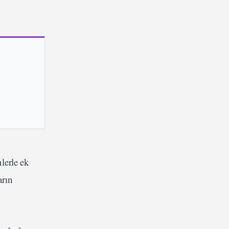
lerle ek
arın