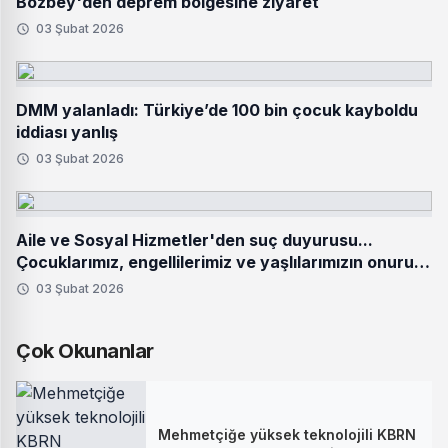
Bozbey'den deprem bölgesine ziyaret
03 Şubat 2026
DMM yalanladı: Türkiye’de 100 bin çocuk kayboldu
iddiası yanlış
03 Şubat 2026
Aile ve Sosyal Hizmetler'den suç duyurusu...
Çocuklarımız, engellilerimiz ve yaşlılarımızın onuru
hedef alınamaz
03 Şubat 2026
Çok Okunanlar
Mehmetçiğe yüksek teknolojili KBRN