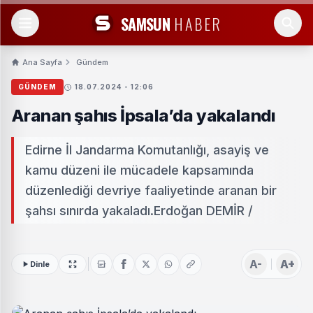
SAMSUN
HABER
Ana Sayfa
Gündem
GÜNDEM
18.07.2024 - 12:06
Aranan şahıs İpsala’da yakalandı
Edirne İl Jandarma Komutanlığı, asayiş ve
kamu düzeni ile mücadele kapsamında
düzenlediği devriye faaliyetinde aranan bir
şahsı sınırda yakaladı.Erdoğan DEMİR /
A-
A+
Dinle