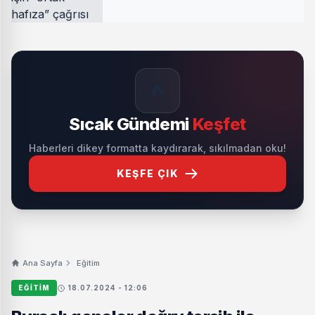
🔥
Sıcak Gündemi
Keşfet
Haberleri dikey formatta kaydırarak, sıkılmadan oku!
KEŞFE ÇIK
Ana Sayfa
Eğitim
EĞITIM
18.07.2024 - 12:06