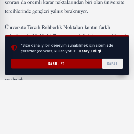
sonrası da önemli karar noktalarından biri olan üniversite
tercihlerinde gençleri yalnız bırakmıyor.
Üniversite Tercih Rehberlik Noktaları kentin farklı
noktalarında 29-30-31 Temmuz ve 1-2 Ağustos tarihlerinde
hizmet verecek.
"Size daha iyi bir deneyim sunabilmek için sitemizde
çerezler (cookies) kullanıyoruz.
Detaylı Bilgi
Sınav sonuçları ve bireysel tercihler değerlendirilerek, en
KABUL ET
KAPAT
uygun üniversite ve bölümler hakkında gençlere bilgi
verilecek.
MERKEZ TERCİH NOKTALARI
Kent Meydanı 29-30-31 Temmuz-1-2 Ağustos
Zafer Plaza 29-30-31 Temmuz-1-2 Ağustos