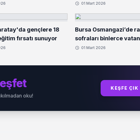
026
01 Mart 2026
ratay'da gençlere 18
Bursa Osmangazi’de r
ğitim fırsatı sunuyor
sofraları binlerce vata
buluşturuyor
026
01 Mart 2026
eşfet
KEŞFE ÇIK
sıkılmadan oku!