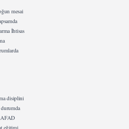
yoğun mesai
kapsamda
arma İhtisas
ama
urumlarda
ma disiplini
ır durumda
ak AFAD
t eğitimi