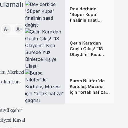
ulamalı
Dev derbide
'Süper Kupa'
finalinin saati
değişti
A-
A+
Çetin Kara’dan
Güçlü Çıkış! “18
Olaydım” Kısa
Sürede Yüz
Binlerce Kişiye
tim Merkezi
Ulaştı
 olan kurs
Bursa Nilüfer'de
Kurtuluş Müzesi
için “ortak hafıza”
çağrısı
 Büyükşehir
iyesi Kırsal