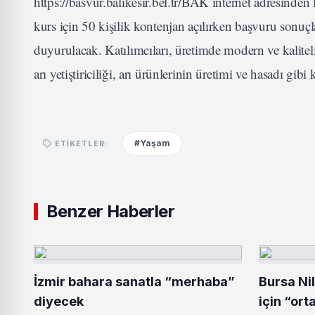
https://basvur.balikesir.bel.tr/BAK internet adresinde
kurs için 50 kişilik kontenjan açılırken başvuru sonuç
duyurulacak. Katılımcıları, üretimde modern ve kaliteli
arı yetiştiriciliği, arı ürünlerinin üretimi ve hasadı gib
#Yaşam
ETIKETLER:
Benzer Haberler
İzmir bahara sanatla “merhaba”
Bursa Ni
diyecek
için “ort