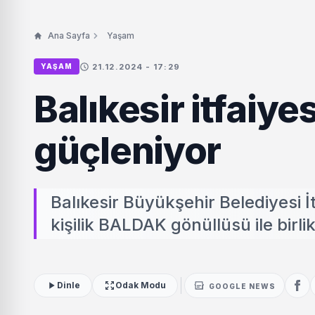
Ana Sayfa
Yaşam
21.12.2024 - 17:29
YAŞAM
Balıkesir itfaiye
güçleniyor
Balıkesir Büyükşehir Belediyesi İ
kişilik BALDAK gönüllüsü ile birl
Dinle
Odak Modu
GOOGLE NEWS