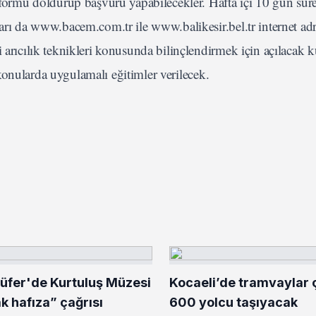
n formu doldurup başvuru yapabilecekler. Hafta içi 10 gün sür
ları da www.bacem.com.tr ile www.balikesir.bel.tr internet ad
 arıcılık teknikleri konusunda bilinçlendirmek için açılacak k
i konularda uygulamalı eğitimler verilecek.
lüfer'de Kurtuluş Müzesi
Kocaeli’de tramvaylar çi
ak hafıza” çağrısı
600 yolcu taşıyacak