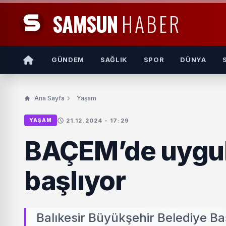
SAMSUN
HABER
GÜNDEM
SAĞLIK
SPOR
DÜNYA
Ana Sayfa
Yaşam
21.12.2024 - 17:29
YAŞAM
BAÇEM’de uygula
başlıyor
Balıkesir Büyükşehir Belediye Baş