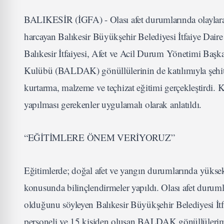
BALIKESİR (İGFA) - Olası afet durumlarında olaylar
harcayan Balıkesir Büyükşehir Belediyesi İtfaiye Dai
Balıkesir İtfaiyesi, Afet ve Acil Durum Yönetimi Başk
Kulübü (BALDAK) gönüllülerinin de katılımıyla şehit 
kurtarma, malzeme ve teçhizat eğitimi gerçekleştirdi.
yapılması gerekenler uygulamalı olarak anlatıldı.
“EĞİTİMLERE ÖNEM VERİYORUZ”
Eğitimlerde; doğal afet ve yangın durumlarında yüksek 
konusunda bilinçlendirmeler yapıldı. Olası afet duruml
olduğunu söyleyen Balıkesir Büyükşehir Belediyesi İt
personeli ve 15 kişiden oluşan BALDAK gönüllülerimiz 