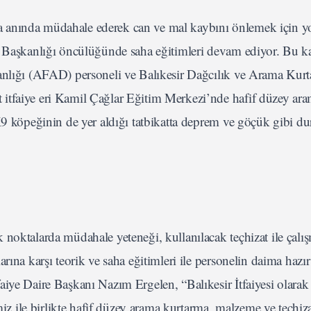
a anında müdahale ederek can ve mal kaybını önlemek için 
re Başkanlığı öncülüğünde saha eğitimleri devam ediyor. Bu 
anlığı (AFAD) personeli ve Balıkesir Dağcılık ve Arama Kurt
itfaiye eri Kamil Çağlar Eğitim Merkezi’nde hafif düzey ar
 K9 köpeğinin de yer aldığı tatbikatta deprem ve göçük gibi d
noktalarda müdahale yeteneği, kullanılacak teçhizat ile çalış
arına karşı teorik ve saha eğitimleri ile personelin daima haz
faiye Daire Başkanı Nazım Ergelen, “Balıkesir İtfaiyesi olar
ile birlikte hafif düzey arama kurtarma, malzeme ve teçhiza