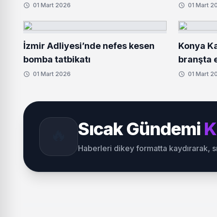
01 Mart 2026
01 Mart 2
İzmir Adliyesi’nde nefes kesen
Konya Ka
bomba tatbikatı
branşta e
01 Mart 2026
01 Mart 2
Sıcak Gündemi
K
🔥
Haberleri dikey formatta kaydırarak, 