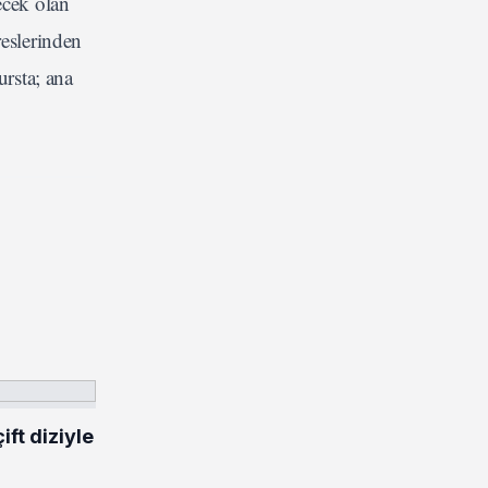
ecek olan
reslerinden
ursta; ana
ft diziyle