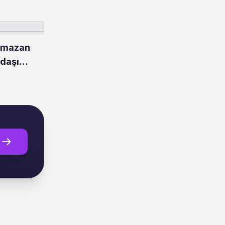
amazan
ndaşı