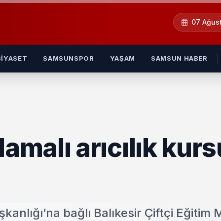
07 Ağus
SIYASET
SAMSUNSPOR
YAŞAM
SAMSUN HABER
malı arıcılık kurs
kanlığı’na bağlı Balıkesir Çiftçi Eğitim 