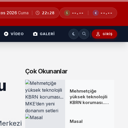
tos 2026
Cuma
22:28
--.--
--.--
VİDEO
GALERİ
GIRIŞ
Çok Okunanlar
u
Mehmetçiğe
yüksek teknolojili
KBRN koruması...
MKE’den yeni
donanım setleri
Masal
Merkezi