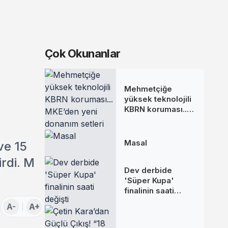
Çok Okunanlar
Mehmetçiğe
yüksek teknolojili
KBRN koruması...
MKE’den yeni
donanım setleri
Masal
ve 15
irdi. M
Dev derbide
'Süper Kupa'
finalinin saati
değişti
A-
A+